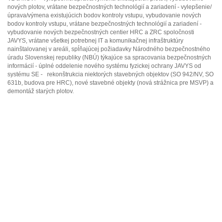
nových plotov, vrátane bezpečnostných technológií a zariadení - vylepšenie/
úprava/výmena existujúcich bodov kontroly vstupu, vybudovanie nových
bodov kontroly vstupu, vrátane bezpečnostných technológií a zariadení -
vybudovanie nových bezpečnostných centier HRC a ZRC spoločnosti
JAVYS, vrátane všetkej potrebnej IT a komunikačnej infraštruktúry
nainštalovanej v areáli, spĺňajúcej požiadavky Národného bezpečnostného
úradu Slovenskej republiky (NBÚ) týkajúce sa spracovania bezpečnostných
informácií - úplné oddelenie nového systému fyzickej ochrany JAVYS od
systému SE - rekonštrukcia niektorých stavebných objektov (SO 942/NV, SO
631b, budova pre HRC), nové stavebné objekty (nová strážnica pre MSVP) a
demontáž starých plotov.