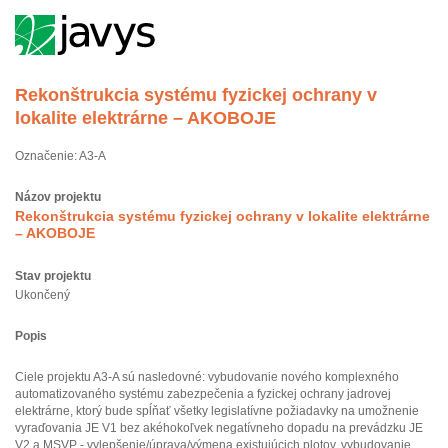
Rekonštrukcia systému fyzickej ochrany v
lokalite elektrárne – AKOBOJE
Označenie: A3-A
Názov projektu
Rekonštrukcia systému fyzickej ochrany v lokalite elektrárne
– AKOBOJE
Stav projektu
Ukončený
Popis
Ciele projektu A3-A sú nasledovné: vybudovanie nového komplexného
automatizovaného systému zabezpečenia a fyzickej ochrany jadrovej
elektrárne, ktorý bude spĺňať všetky legislatívne požiadavky na umožnenie
vyraďovania JE V1 bez akéhokoľvek negatívneho dopadu na prevádzku JE
V2 a MSVP - vylepšenie/úprava/výmena existujúcich plotov, vybudovanie