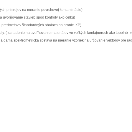
ých prístrojov na meranie povrchovej kontaminácie)
a uvoľňovanie stavieb spod kontroly ako celku)
 predmetov v štandardných obaloch na hranici KP)
y. ( zariadenie na uvoľňovanie materiálov vo veľkých kontajneroch ako tepelné iz
rna gama spektrometrická zostava na meranie vzoriek na určovanie vektorov pre ra