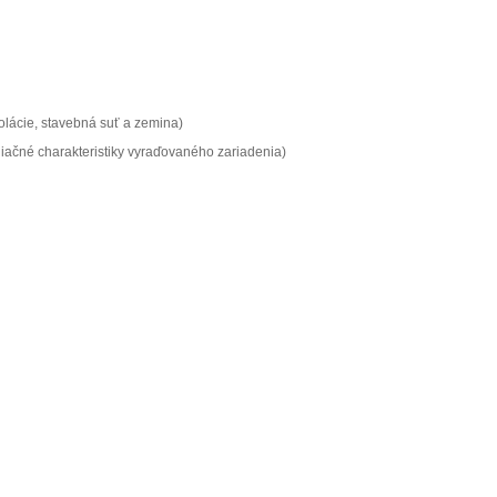
olácie, stavebná suť a zemina)
diačné charakteristiky vyraďovaného zariadenia)