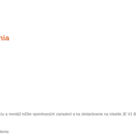
nia
káciu a montáž nižšie spomínaných zariadení a na obstarávanie na lokalite JE V1 B
denia: