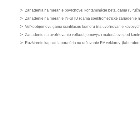
Zariadenia na meranie povrchovej kontaminácie beta, gama (5 ručn
Zariadenie na meranie IN-SITU (gama spektrometrické zariadenie n
Veľkoobjemovú gama scintilačnú komoru (na uvoľňovanie kovových
Zariadenie na uvoľňovanie veľkoobjemových materiálov spod kontrol
Rozšírenie kapacít laboratória na určovanie RA vektorov. (laborató