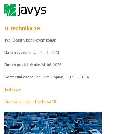
IT technika 19
Typ:
Účasť v ponukovom konaní
Dátum zverejnenia:
01. 06. 2026
Dátum predkladania:
24. 06. 2026
Kontaktná osoba:
Ing. Juraj Kopták, 033 / 531 3114
Text výzvy
Cenová ponuka - IT technika 19