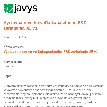
Výstavba nového veľkokapacitného F&D
zariadenia JE V1
Označenie: C7-A3
Názov projektu
Výstavba nového veľkokapacitného F&D zariadenia JE V1
Stav projektu
Ukončený
Popis
Cieľo projektu: zabezpečiť nevyhnutné prostriedky na nakladanie so všetkým
kovovým a stavebným odpadom z vyraďovania JE V1 ako aj na jeho
spracovanie, aby boli splnené ciele optimalizácie osobných dávok personálu
a minimalizácie tvorby RAO a plynných a kvapalných výpustí, ako aj
minimalizácie dopadu na životné prostredie. Kovový aj stavebný nízko a
stredne aktívny odpad musí byť demontovaný (segmentovaný),