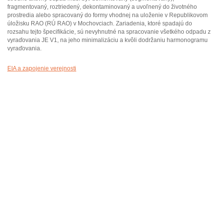
fragmentovaný, roztriedený, dekontaminovaný a uvoľnený do životného
prostredia alebo spracovaný do formy vhodnej na uloženie v Republikovom
úložisku RAO (RÚ RAO) v Mochovciach. Zariadenia, ktoré spadajú do
rozsahu tejto špecifikácie, sú nevyhnutné na spracovanie všetkého odpadu z
vyraďovania JE V1, na jeho minimalizáciu a kvôli dodržaniu harmonogramu
vyraďovania.
EIA a zapojenie verejnosti