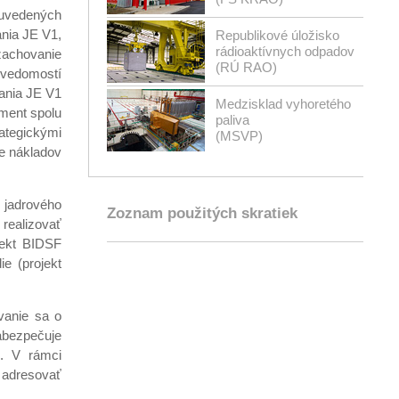
 uvedených
nia JE V1,
Republikové úložisko
rádioaktívnych odpadov
zachovanie
(RÚ RAO)
u vedomostí
vania JE V1
Medzisklad vyhoretého
ument spolu
paliva
ategickými
(MSVP)
ie nákladov
 jadrového
Zoznam použitých skratiek
realizovať
jekt BIDSF
e (projekt
vanie sa o
abezpečuje
R. V rámci
 adresovať