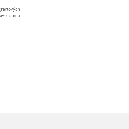
grantových
kovej sume