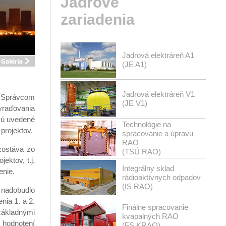
Jadrové
zariadenia
Jadrová elektráreň A1
(JE A1)
Jadrová elektráreň V1
. Správcom
(JE V1)
yraďovania
sú uvedené
Technológie na
projektov.
spracovanie a úpravu
RAO
zostáva zo
(TSÚ RAO)
ktov, t.j.
Integrálny sklad
enie.
rádioaktívnych odpadov
(IS RAO)
 nadobudlo
nia 1. a 2.
Finálne spracovanie
ákladnými
kvapalných RAO
 hodnotení
(FS KRAO)