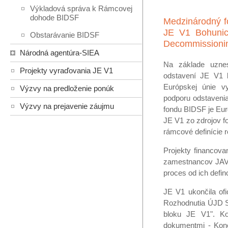
Výkladová správa k Rámcovej
dohode BIDSF
Medzinárodný f
JE V1 Bohunice
Obstarávanie BIDSF
Decommissionin
Národná agentúra-SIEA
Na základe uznes
Projekty vyraďovania JE V1
odstavení JE V1 
Európskej únie v
Výzvy na predloženie ponúk
podporu odstavenia
Výzvy na prejavenie záujmu
fondu BIDSF je Eur
JE V1 zo zdrojov f
rámcové definície r
Projekty financov
zamestnancov JAVYS
proces od ich defin
JE V1 ukončila ofi
Rozhodnutia ÚJD SR
bloku JE V1". K
dokumentmi - Konc