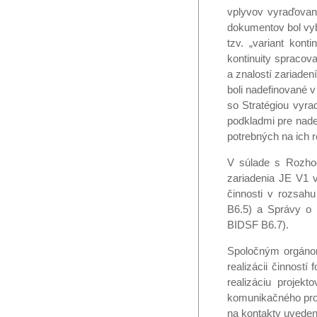
vplyvov vyraďovan
dokumentov bol vy
tzv. „variant kon
kontinuity spracov
a znalostí zariaden
boli nadefinované 
so Stratégiou vyr
podkladmi pre nadef
potrebných na ich r
V súlade s Rozho
zariadenia JE V1 
činnosti v rozsah
B6.5) a Správy o 
BIDSF B6.7).
Spoločným orgáno
realizácii činnos
realizáciu projek
komunikačného proc
na kontakty uveden