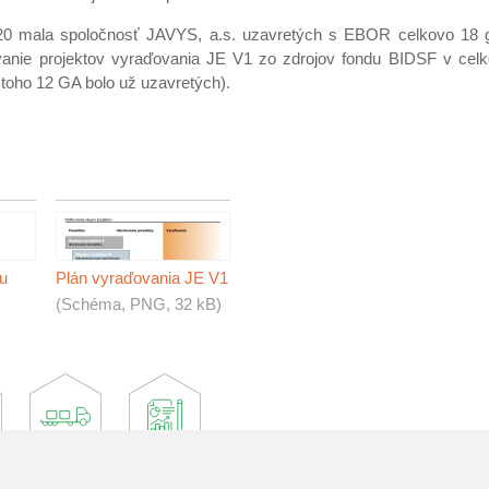
20 mala spoločnosť JAVYS, a.s. uzavretých s EBOR celkovo 18 
anie projektov vyraďovania JE V1 zo zdrojov fondu BIDSF v cel
 toho 12 GA bolo už uzavretých).
iu
Plán vyraďovania JE V1
(Schéma, PNG, 32 kB)