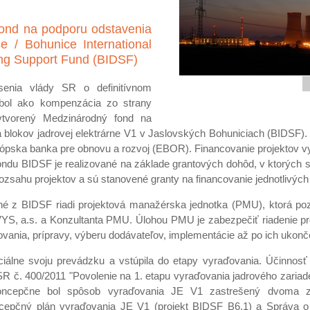
ond na podporu odstavenia
 / Bohunice International
g Support Fund (BIDSF)
enia vlády SR o definitívnom
bol ako kompenzácia zo strany
ytvorený Medzinárodný fond na
 blokov jadrovej elektrárne V1 v Jaslovských Bohuniciach (BIDSF)
ópska banka pre obnovu a rozvoj (EBOR). Financovanie projektov v
ondu BIDSF je realizované na základe grantových dohôd, v ktorých 
ozsahu projektov a sú stanovené granty na financovanie jednotlivých 
ané z BIDSF riadi projektová manažérska jednotka (PMU), ktorá po
, a.s. a Konzultanta PMU. Úlohou PMU je zabezpečiť riadenie proje
ovania, prípravy, výberu dodávateľov, implementácie až po ich ukonč
ciálne svoju prevádzku a vstúpila do etapy vyraďovania. Účinnosť
 č. 400/2011 "Povolenie na 1. etapu vyraďovania jadrového zariade
oncepčne bol spôsob vyraďovania JE V1 zastrešený dvoma z
epčný plán vyraďovania JE V1 (projekt BIDSF B6.1) a Správa o