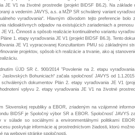
ia JE V1 na životné prostredie (projekt BIDSF B6.2). Na základe
braný a vedením JAVYS, a.s. a MŽP SR schválený variant vyraďova
tinuálneho vyraďovania“. Hlavným dôvodom tejto preferencie bolo 
ania rádioaktívnych odpadov na existujúcich zariadeniach a prenos
í JE V1. Činnosti a spôsob realizácie kontinuálneho variantu vyraďo
v Pláne 1. etapy vyraďovania JE V1 (projekt BIDSF B6.3). Tento dok
aďovania JE V1 vypracovanej Konzultantom PMU sú základnými str
inovanie projektov, spôsob ich realizácie a trvanie, ako aj stanoven
ealizáciu.
dnutím ÚJD SR č. 900/2014 "Povolenie na 2. etapu vyraďovania
v Jaslovských Bohuniciach“ začala spoločnosť JAVYS od 1.1.2015 
u schválených dokumentov Plán 2. etapy vyraďovania JE V1 (pro
hodnotení vplyvu 2. etapy vyraďovania JE V1 na životné prostredi
m Slovenskej republiky a EBOR, zriadeným na vzájomné informo
tí fondu BIDSF je Spoločný výbor SR a EBOR. Spoločnosť JAVYS z
tov v súlade so sociálnymi a environmentálnymi politikami EBO
esu poskytuje informácie aj prostredníctvom žiadosti, ktorú možno
é na webovej stránke spoločnosti.