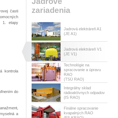
Jadrové
zariadenia
ovej časti
 pomocných
 1. etapy
Jadrová elektráreň A1
(JE A1)
Jadrová elektráreň V1
(JE V1)
Technológie na
spracovanie a úpravu
á kontrola
RAO
(TSÚ RAO)
Integrálny sklad
voľnením do
rádioaktívnych odpadov
(IS RAO)
manažment,
Finálne spracovanie
kvapalných RAO
emyselná a
(FS KRAO)