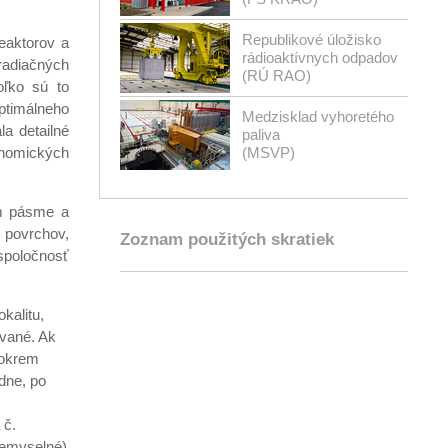
Republikové úložisko
eaktorov a
rádioaktívnych odpadov
radiačných
(RÚ RAO)
oľko sú to
ptimálneho
Medzisklad vyhoretého
la detailné
paliva
onomických
(MSVP)
om pásme a
povrchov,
Zoznam použitých skratiek
spoločnosť
kalitu,
vané. Ak
 okrem
dne, po
 č.
iemyselné)