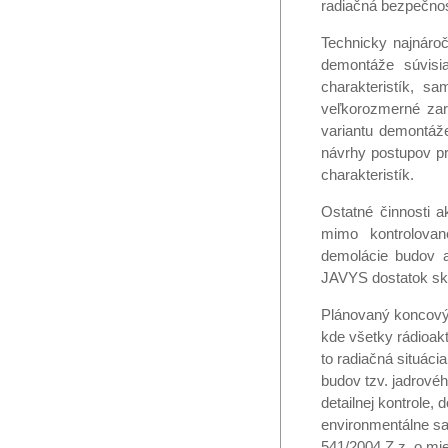
radiačná bezpečnos
Technicky najnáro
demontáže súvisia
charakteristík, s
veľkorozmerné zar
variantu demontáže
návrhy postupov pr
charakteristík.
Ostatné činnosti 
mimo kontrolovan
demolácie budov a
JAVYS dostatok sk
Plánovaný koncový 
kde všetky rádioa
to radiačná situá
budov tzv. jadrové
detailnej kontrole,
environmentálne sa
541/2004 Z.z. o mi