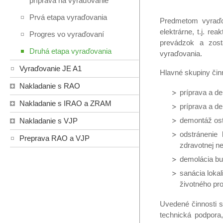
príprava na vyraďovanie
Prvá etapa vyraďovania
Predmetom vyraďov
elektrárne, t.j. r
Progres vo vyraďovaní
prevádzok a zost
Druhá etapa vyraďovania
vyraďovania.
Vyraďovanie JE A1
Hlavné skupiny čin
Nakladanie s RAO
príprava a de
Nakladanie s IRAO a ZRAM
príprava a d
demontáž ost
Nakladanie s VJP
odstránenie
Preprava RAO a VJP
zdravotnej n
demolácia bu
sanácia loka
životného pr
Uvedené činnosti 
technická podpora