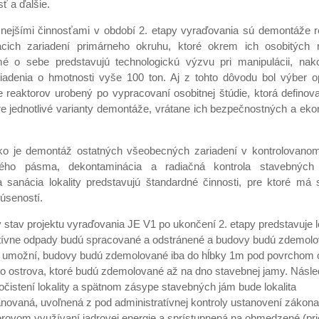
ť a ďalšie.
čnejšími činnosťami v období 2. etapy vyraďovania sú demontáže r
cich zariadení primárneho okruhu, ktoré okrem ich osobitých 
amé o sebe predstavujú technologickú výzvu pri manipulácii, nak
iadenia o hmotnosti vyše 100 ton. Aj z tohto dôvodu bol výber o
 reaktorov urobený po vypracovaní osobitnej štúdie, ktorá definova
e jednotlivé varianty demontáže, vrátane ich bezpečnostných a ek
ako je demontáž ostatných všeobecných zariadení v kontrolovan
ého pásma, dekontaminácia a radiačná kontrola stavebných 
 sanácia lokality predstavujú štandardné činnosti, pre ktoré má 
úseností.
stav projektu vyraďovania JE V1 po ukončení 2. etapy predstavuje lo
ktívne odpady budú spracované a odstránené a budovy budú zdemolo
cia umožní, budovy budú zdemolované iba do hĺbky 1m pod povrchom
ho ostrova, ktoré budú zdemolované až na dno stavebnej jamy. Násle
 dočistení lokality a spätnom zásype stavebných jám bude lokalita
novaná, uvoľnená z pod administratívnej kontroly ustanovení zákona
erovom využívaní jadrovej energie a sprístupnená na obmedzené (pr