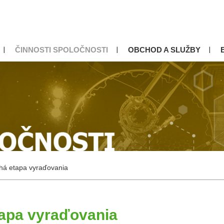
ČINNOSTI SPOLOČNOSTI
OBCHOD A SLUŽBY
há etapa vyraďovania
apa vyraďovania