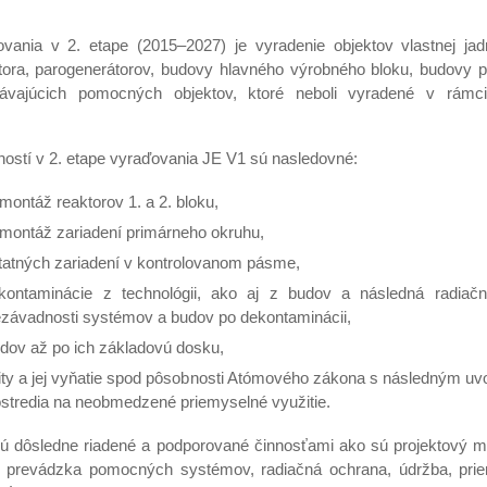
ania v 2. etape (2015–2027) je vyradenie objektov vlastnej jadr
eaktora, parogenerátorov, budovy hlavného výrobného bloku, budovy
ávajúcich pomocných objektov, ktoré neboli vyradené v rámci
ností v 2. etape vyraďovania JE V1 sú nasledovné:
montáž reaktorov 1. a 2. bloku,
emontáž zariadení primárneho okruhu,
atných zariadení v kontrolovanom pásme,
 kontaminácie z technológii, ako aj z budov a následná radiačn
ezávadnosti systémov a budov po dekontaminácii,
dov až po ich základovú dosku,
lity a jej vyňatie spod pôsobnosti Atómového zákona s následným u
ostredia na neobmedzené priemyselné využitie.
sú dôsledne riadené a podporované činnosťami ako sú projektový 
, prevádzka pomocných systémov, radiačná ochrana, údržba, pri