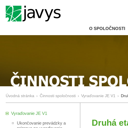
O SPOLOČNOSTI
Úvodná stránka
›
Činnosti spoločnosti
›
Vyraďovanie JE V1
›
Dru
Vyraďovanie JE V1
Druhá et
Ukončovanie prevádzky a