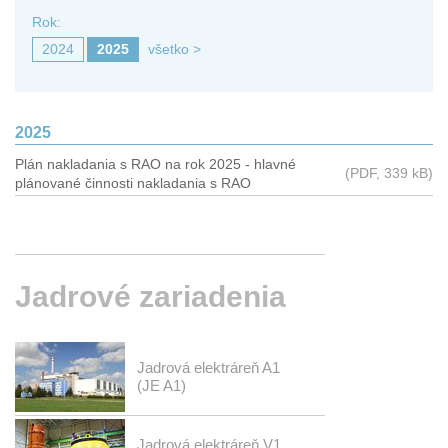
Rok:
2024
2025
všetko
>
2025
Plán nakladania s RAO na rok 2025 - hlavné
(PDF, 339 kB)
plánované činnosti nakladania s RAO
Jadrové
zariadenia
Jadrová elektráreň A1
(JE A1)
Jadrová elektráreň V1