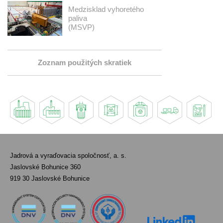
Medzisklad vyhoretého
paliva
(MSVP)
Zoznam použitých skratiek
Jadrová a vyraďovacia spoločnosť, a. s.
Jaslovské Bohunice 360
919 30 Jaslovské Bohunice