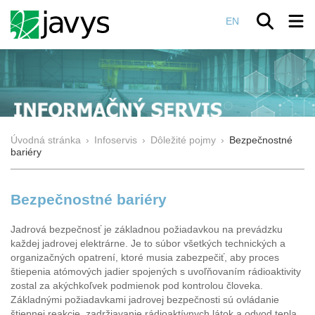
EN
Úvodná stránka
›
Infoservis
›
Dôležité pojmy
›
Bezpečnostné
bariéry
Bezpečnostné bariéry
Jadrová bezpečnosť je základnou požiadavkou na prevádzku
každej jadrovej elektrárne. Je to súbor všetkých technických a
organizačných opatrení, ktoré musia zabezpečiť, aby proces
štiepenia atómových jadier spojených s uvoľňovaním rádioaktivity
zostal za akýchkoľvek podmienok pod kontrolou človeka.
Základnými požiadavkami jadrovej bezpečnosti sú ovládanie
štiepnej reakcie, zadržiavanie rádioaktívnych látok a odvod tepla.