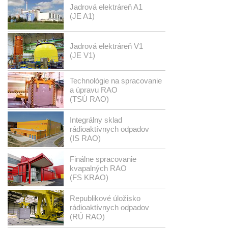
Jadrová elektráreň A1
(JE A1)
Jadrová elektráreň V1
(JE V1)
Technológie na spracovanie
a úpravu RAO
(TSÚ RAO)
Integrálny sklad
rádioaktívnych odpadov
(IS RAO)
Finálne spracovanie
kvapalných RAO
(FS KRAO)
Republikové úložisko
rádioaktívnych odpadov
(RÚ RAO)