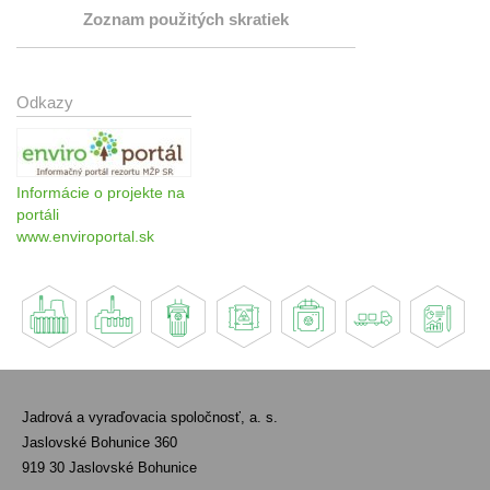
Zoznam použitých skratiek
Odkazy
Informácie o projekte na
portáli
www.enviroportal.sk
Jadrová a vyraďovacia spoločnosť, a. s.
Jaslovské Bohunice 360
919 30 Jaslovské Bohunice