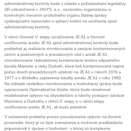
administratívnej kontroly bude v súlade s požiadavkami legislatívy
SR uskutočnené v JAVYS, a.s., nezávislou organizáciou a
kontrolným meraním príslušného orgánu štátnej správy
vydávajúceho stanovisko o splnení kritérií na uvoľnenie spod
administratívnej kontroly.
V rámci činností V. etapy vyraďovania JE A1 a činností
uvoľňovania areálu JE A1 spod administratívnej kontroly bude
prebiehať aj realizácia monitorovania a sanácie kontaminovaných
zemín a podzemných a priesakových vôd v areáli JE A1,
zmonitorovanie rádioaktívnej kontaminácie brehov odpadného
kanála Manivier a rieky Dudváh, ktoré boli kontaminované najmä
počas dvoch prevádzkových udalostí na JE A1 v rokoch 1976 a
1977 a v dôsledku zaplavenia lokality areálu JE A1 v roku 1980.
Na základe výsledkov monitorovania a hodnotiacej správy bude
vypracovaná Optimalizačná štúdia, ktorá bude obsahovať
modelovanie vplyvov na obyvateľstvo a návrhy postupov sanácie
Maniviera a Dudváhu v rámci V. etapy a v rámci etapy
uvoľňovania areálu JE A1, ak budú potrebné.
V súčasnosti prebieha proces posudzovania vplyvov na životné
prostredie, ktorý je vo fáze zverejnenia a možnosti predkladania
pripomienok k správe o hodnotení, v ktorej sú komplexne