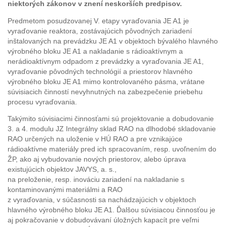
niektorých zákonov v znení neskorších predpisov.
Predmetom posudzovanej V. etapy vyraďovania JE A1 je
vyraďovanie reaktora, zostávajúcich pôvodných zariadení
inštalovaných na prevádzku JE A1 v objektoch bývalého hlavného
výrobného bloku JE A1 a nakladanie s rádioaktívnym a
nerádioaktívnym odpadom z prevádzky a vyraďovania JE A1,
vyraďovanie pôvodných technológií a priestorov hlavného
výrobného bloku JE A1 mimo kontrolovaného pásma, vrátane
súvisiacich činností nevyhnutných na zabezpečenie priebehu
procesu vyraďovania.
Takýmito súvisiacimi činnosťami sú projektovanie a dobudovanie
3. a 4. modulu JZ Integrálny sklad RAO na dlhodobé skladovanie
RAO určených na uloženie v HÚ RAO a pre vznikajúce
rádioaktívne materiály pred ich spracovaním, resp. uvoľnením do
ŽP, ako aj vybudovanie nových priestorov, alebo úprava
existujúcich objektov JAVYS, a. s.,
na preloženie, resp. inováciu zariadení na nakladanie s
kontaminovanými materiálmi a RAO
z vyraďovania, v súčasnosti sa nachádzajúcich v objektoch
hlavného výrobného bloku JE A1. Ďalšou súvisiacou činnosťou je
aj pokračovanie v dobudovávaní úložných kapacít pre veľmi