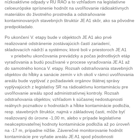
nízkoaktívne odpady v RÚ RAO a to vzhľadom na legislatívne
celoeurópske sprísnenie hodnôt na uvoľňovanie rádioaktívnych
materiálov do životného prostredia a odstraňovanie
kontaminovaných stavebných štruktúr JE A1 skôr, ako sa pôvodne
predpokladalo.
Po ukončení V. etapy bude v objektoch JE A1 ako prvé
realizované odstránenie zostávajúcich častí zariadení,
skladovacích nádrží a systémov, ktoré boli v priestoroch JE A1
v priebehu ukončovania prevádzky a počas jednotlivých etáp
vyraďovania a budú používané v procese vyraďovania JE A1 až
do samotného konca V. etapy. Rozsah odstraňovania stavebných
objektov do hĺbky a sanácie zemín v ich okolí v rámci uvoľňovania
areálu bude vyplývať z požiadaviek orgánov štátnej správy
vyplývajúcich z legislatívy SR na rádioaktívnu kontamináciu pre
uvoľňovanie areálu spod administratívnej kontroly. Rozsah
odstraňovania objektov, vzhľadom k súčasnej nedostupnosti
reálnych poznatkov o hodnotách a hĺbke kontaminácie podložia,
resp. stavebných štruktúr, najmä v základovej časti, môže byť
realizovaný do úrovne -1,00 m, alebo v prípade legislatívne
neakceptovateľnej hodnoty kontaminácie podložia až po úroveň
na -17 m, prípadne nižšie. Záverečné monitorovanie hodnôt
kontaminácie pre vyňatie areálu JE A1 spod pôsobnosti