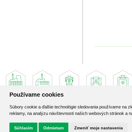
Používame cookies
Súbory cookie a ďalšie technológie sledovania používame na zl
Jadrová a vyraďovacia spoločnosť, a. s.
reklamy, na analýzu návštevnosti našich webových stránok a na
Jaslovské Bohunice 360
919 30 Jaslovské Bohunice
Súhlasím
Odmietam
Zmeniť moje nastavenia