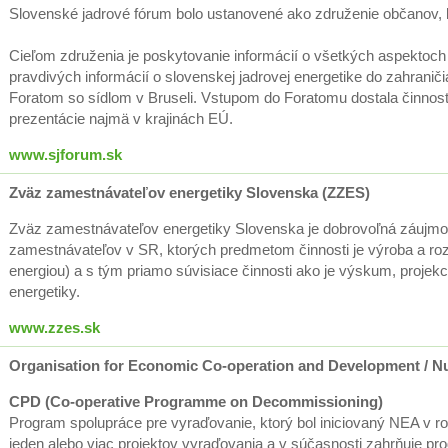
Slovenské jadrové fórum bolo ustanovené ako združenie občanov, k
Cieľom združenia je poskytovanie informácií o všetkých aspektoch j
pravdivých informácií o slovenskej jadrovej energetike do zahranič
Foratom so sídlom v Bruseli. Vstupom do Foratomu dostala činno
prezentácie najmä v krajinách EÚ.
www.sjforum.sk
Zväz zamestnávateľov energetiky Slovenska (ZZES)
Zväz zamestnávateľov energetiky Slovenska je dobrovoľná záujmov
zamestnávateľov v SR, ktorých predmetom činnosti je výroba a rozv
energiou) a s tým priamo súvisiace činnosti ako je výskum, projek
energetiky.
www.zzes.sk
Organisation for Economic Co-operation and Development / 
CPD (Co-operative Programme on Decommissioning)
Program spolupráce pre vyraďovanie, ktorý bol iniciovaný NEA v r
jeden alebo viac projektov vyraďovania a v súčasnosti zahrňuje prog