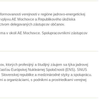
ormovanosti verejnosti v regióne jadrovo-energetickej
a vplyvu AE Mochovce a Republikového úložiska
níctvom delegovaných zástupcov občanov.
 pásma v okolí AE Mochovce. Spolupracovníkmi zástupcov
, ktorých profesijný a študijný záujem sa týka jadrovej
e súčasťou Európskej Nukleárnej Spoločnosti (ENS). SNUS
v Slovenskej republike a medzinárodné styky a spoluprácu.
i a organizáciami, s podnikmi a prostriedkami verejnej