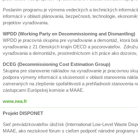
Poslaním programu je výmena vedeckých a technických informácií
informácií v oblasti plánovania, bezpečnosti, technológie, ekonomiky
projektov vyraďovania.
WPDD (Working Party on Decommissioning and Dismantling)
WPDD je pracovná skupina pre vyraďovanie a demontáž, ktorá bola 
vyraďovania z 21 členských krajín OECD a pozorovateľov. Združuje
vyraďovania a demontáže, prostredníctvom ich práce ako dozorov, 
DCEG (Decommissioning Cost Estimation Group)
Skupina pre stanovenie nákladov na vyraďovanie je pracovnou sk
podpora výmeny informácií a skúseností v oblasti stanovenia náklad
zameraných na zlepšenie spoľahlivosti a prehľadnosti stanovenia
zástupcami Európskej komisie a MAAE.
www.nea.fr
Projekt DISPONET
Sieť prevádzkovateľov úložísk (International Low-Level Waste Di
MAAE, ako neziskové fórum s cieľom podporiť národné programy n