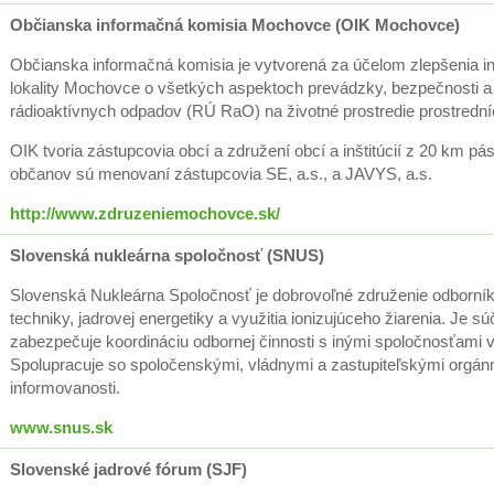
Občianska informačná komisia Mochovce (OIK Mochovce)
Občianska informačná komisia je vytvorená za účelom zlepšenia inf
lokality Mochovce o všetkých aspektoch prevádzky, bezpečnosti 
rádioaktívnych odpadov (RÚ RaO) na životné prostredie prostred
OIK tvoria zástupcovia obcí a združení obcí a inštitúcií z 20 km
občanov sú menovaní zástupcovia SE, a.s., a JAVYS, a.s.
http://www.zdruzeniemochovce.sk/
Slovenská nukleárna spoločnosť (SNUS)
Slovenská Nukleárna Spoločnosť je dobrovoľné združenie odborníkov
techniky, jadrovej energetiky a využitia ionizujúceho žiarenia. J
zabezpečuje koordináciu odbornej činnosti s inými spoločnosťami 
Spolupracuje so spoločenskými, vládnymi a zastupiteľskými orgánm
informovanosti.
www.snus.sk
Slovenské jadrové fórum (SJF)