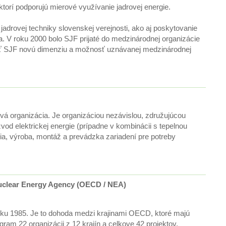
torí podporujú mierové využívanie jadrovej energie.
adrovej techniky slovenskej verejnosti, ako aj poskytovanie
ia. V roku 2000 bolo SJF prijaté do medzinárodnej organizácie
sť SJF novú dimenziu a možnosť uznávanej medzinárodnej
á organizácia. Je organizáciou nezávislou, združujúcou
od elektrickej energie (prípadne v kombinácii s tepelnou
cia, výroba, montáž a prevádzka zariadení pre potreby
Nuclear Energy Agency (OECD / NEA)
oku 1985. Je to dohoda medzi krajinami OECD, ktoré majú
ram 22 organizácii z 12 krajín a celkove 42 projektov.