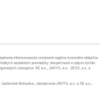
pšenia informovanosti verejnosti regiónu tvoreného oblasťou
 všetkých aspektoch prevádzky, bezpečnosti a vplyve týchto
elegovaných zástupcov SE a.s., JAVYS, a.s., JESS, a.s. a
 Jaslovské Bohunice, zástupcovia JAVYS, a.s. a SE a.s.,