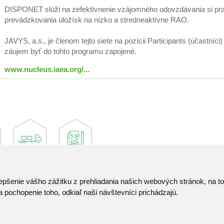
DISPONET slúži na zefektívnenie vzájomného odovzdávania si pra
prevádzkovania úložísk na nízko a stredneaktívne RAO.
JAVYS, a.s., je členom tejto siete na pozícii Participants (účastníc
záujem byť do tohto programu zapojené.
www.nucleus.iaea.org/...
epšenie vášho zážitku z prehliadania našich webových stránok, na 
Kontakt
 pochopenie toho, odkiaľ naši návštevníci prichádzajú.
Pozvánka do infocentra
Zoznam použitých skrat