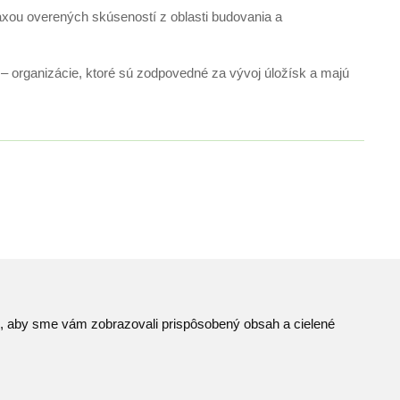
xou overených skúseností z oblasti budovania a
i) – organizácie, ktoré sú zodpovedné za vývoj úložísk a majú
to, aby sme vám zobrazovali prispôsobený obsah a cielené
Mapa stránok
© JAVYS.
RSS
Všetky práva vyhradené.
iek
Ochrana osobných údajov
Vyrobil
Simopt. s.r.o.
Centrum predvolieb cookies