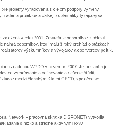
 pre projekty vyraďovania s cieľom podpory výmeny
, riadenia projektov a ďalšej problematiky týkajúcej sa
založená v roku 2001. Zastrešuje odborníkov z oblasti
 najmä odborníkov, ktorí majú široký prehľad o otázkach
realizátorov výskumníkov a vývojárov alebo tvorcov politík
.
upinou zriadenou WPDD v novembri 2007. Jej poslaním je
ov na vyraďovanie a definovanie a riešenie štúdií,
 nákladov medzi členskými štátmi OECD, spoločne so
sposal Network – pracovná skratka DISPONET) vytvorila
akladania s nízko a stredne aktívnymi RAO.