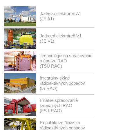
Jadrová elektráreň A1
(JE A1)
Jadrová elektráreň V1
(JE V1)
Technológie na spracovanie
a úpravu RAO
(TSÚ RAO)
Integrálny sklad
rádioaktívnych odpadov
(IS RAO)
Finálne spracovanie
kvapalných RAO
(FS KRAO)
Republikové úložisko
rádioaktívnych odpadov