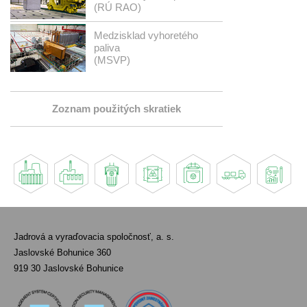
(RÚ RAO)
Medzisklad vyhoretého
paliva
(MSVP)
Zoznam použitých skratiek
Jadrová a vyraďovacia spoločnosť, a. s.
Jaslovské Bohunice 360
919 30 Jaslovské Bohunice