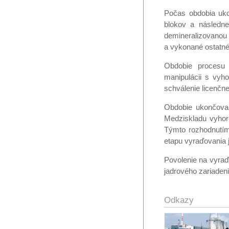
Počas obdobia uko
blokov a následne
demineralizovanou
a vykonané ostatné
Obdobie procesu u
manipulácii s vyh
schválenie licenčne
Obdobie ukončova
Medziskladu vyhor
Týmto rozhodnutím
etapu vyraďovania j
Povolenie na vyraď
jadrového zariadeni
Odkazy