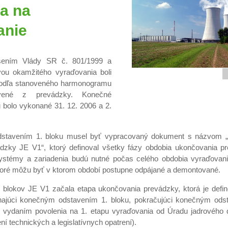
va na
anie
sením Vlády SR č. 801/1999 a
ívou okamžitého vyraďovania boli
podľa stanoveného harmonogramu
tavené z prevádzky. Konečné
u bolo vykonané 31. 12. 2006 a 2.
stavením 1. bloku musel byť vypracovaný dokument s názvom „
dzky JE V1“, ktorý definoval všetky fázy obdobia ukončovania p
é systémy a zariadenia budú nutné počas celého obdobia vyraďovan
toré môžu byť v ktorom období postupne odpájané a demontované.
blokov JE V1 začala etapa ukončovania prevádzky, ktorá je defi
ajúci konečným odstavením 1. bloku, pokračujúci konečným ods
 vydaním povolenia na 1. etapu vyraďovania od Úradu jadrového
í technických a legislatívnych opatrení).