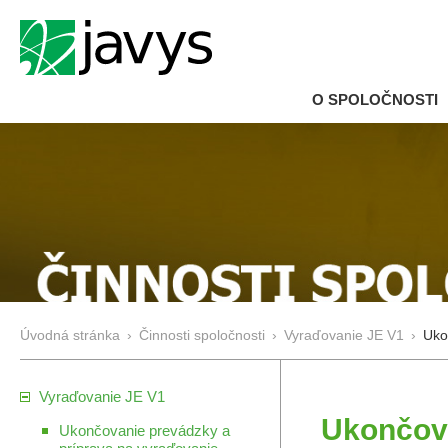
O SPOLOČNOSTI
Úvodná stránka
›
Činnosti spoločnosti
›
Vyraďovanie JE V1
›
Uko
Vyraďovanie JE V1
Ukončov
Ukončovanie prevádzky a