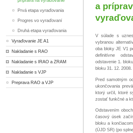
príprava na vyraďovanie
a prípra
Prvá etapa vyraďovania
vyraďov
Progres vo vyraďovaní
Druhá etapa vyraďovania
V súlade s uzne
Vyraďovanie JE A1
vybranou alternat
oba bloky JE V1 
Nakladanie s RAO
definitívne ods
Nakladanie s IRAO a ZRAM
odstavenie 1. blok
bloku 31. 12. 2008.
Nakladanie s VJP
Pred samotným od
Preprava RAO a VJP
ukončovania prevá
ktorý určil, ktor
zostať funkčné a k
Odstavením oboch 
časový úsek začín
bloku a končiacom
(ÚJD SR) (po splnen