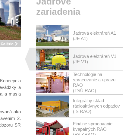
Jadrové
zariadenia
Jadrová elektráreň A1
(JE A1)
Jadrová elektráreň V1
(JE V1)
Technológie na
spracovanie a úpravu
Koncepcia
RAO
revádzky a
(TSÚ RAO)
ia a musia
Integrálny sklad
rádioaktívnych odpadov
(IS RAO)
novaná ako
tavením 2.
Finálne spracovanie
 dozoru SR
kvapalných RAO
(FS KRAO)