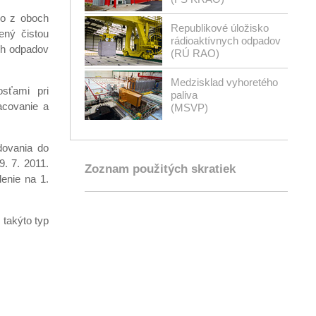
vo z oboch
Republikové úložisko
ený čistou
rádioaktívnych odpadov
ch odpadov
(RÚ RAO)
Medzisklad vyhoretého
osťami pri
paliva
acovanie a
(MSVP)
dovania do
. 7. 2011.
Zoznam použitých skratiek
enie na 1.
 takýto typ
.