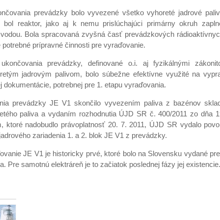
nčovania prevádzky bolo vyvezené všetko vyhoreté jadrové pali
 bol reaktor, jako aj k nemu prislúchajúci primárny okruh zapln
 vodou. Bola spracovaná zvyšná časť prevádzkových rádioaktívny
 potrebné prípravné činnosti pre vyraďovanie.
končovania prevádzky, definované o.i. aj fyzikálnými zákonit
oretým jadrovým palivom, bolo súbežne efektívne využité na vypr
j dokumentácie, potrebnej pre 1. etapu vyraďovania.
nia prevádzky JE V1 skončilo vyvezením paliva z bazénov skla
etého paliva a vydaním rozhodnutia ÚJD SR č. 400/2011 zo dňa 19
, ktoré nadobudlo právoplatnosť 20. 7. 2011, ÚJD SR vydalo povol
adrového zariadenia 1. a 2. blok JE V1 z prevádzky.
ovanie JE V1 je historicky prvé, ktoré bolo na Slovensku vydané pre
a. Pre samotnú elektráreň je to začiatok poslednej fázy jej existencie