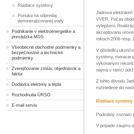
Riadiace systémy
Jadrová elektráreň
Ponuka na odpredaj
VVER. Počas obdobi
demineralizovanej vody
vylepšení. Realizá
Podnikanie v elektroenergetike a
akceptovanú úroveň
prevádzka MDS
rokoch 2006 resp. 
Všeobecné obchodné podmienky a
V dôsledku ukončova
bezpečnostné a technické
systémy, meracie pr
podmienky
vykonaným rekonšt
Zverejňovanie zmlúv, objednávok a
najmä v rámci údrž
faktúr
Z tohto dôvodu Jad
Dodávka elektriny a tepla
roztriedené do nas
Rozhodnutia ÚRSO
Riadiace systémy
E-mail servis
Podrobný zoznam je
V prípade záujmu o 