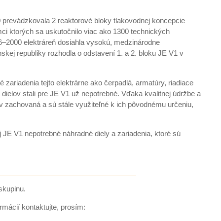
0 prevádzkovala 2 reaktorové bloky tlakovodnej koncepcie
ci ktorých sa uskutočnilo viac ako 1300 technických
96–2000 elektráreň dosiahla vysokú, medzinárodne
ej republiky rozhodla o odstavení 1. a 2. bloku JE V1 v
zariadenia tejto elektrárne ako čerpadlá, armatúry, riadiace
dielov stali pre JE V1 už nepotrebné. Vďaka kvalitnej údržbe a
zachovaná a sú stále využiteľné k ich pôvodnému určeniu,
 JE V1 nepotrebné náhradné diely a zariadenia, ktoré sú
skupinu.
rmácií kontaktujte, prosím: