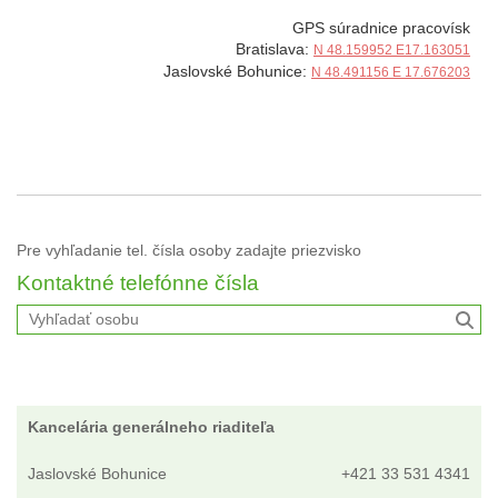
GPS súradnice pracovísk
Bratislava:
N 48.159952 E17.163051
Jaslovské Bohunice:
N 48.491156 E 17.676203
Pre vyhľadanie tel. čísla osoby zadajte priezvisko
Kontaktné telefónne čísla
Kancelária generálneho riaditeľa
Jaslovské Bohunice
+421 33 531 4341