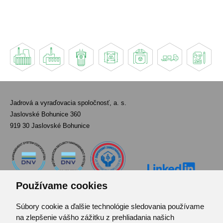
Jadrová a vyraďovacia spoločnosť, a. s.
Jaslovské Bohunice 360
919 30 Jaslovské Bohunice
Používame cookies
Súbory cookie a ďalšie technológie sledovania používame
Kontakt
na zlepšenie vášho zážitku z prehliadania našich
Pozvánka do infocentra