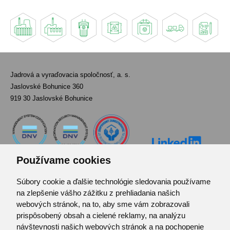
Jadrová a vyraďovacia spoločnosť, a. s.
Jaslovské Bohunice 360
919 30 Jaslovské Bohunice
Používame cookies
Súbory cookie a ďalšie technológie sledovania používame
Kontakt
na zlepšenie vášho zážitku z prehliadania našich
Pozvánka do infocentra
webových stránok, na to, aby sme vám zobrazovali
Zoznam použitých skratiek
prispôsobený obsah a cielené reklamy, na analýzu
návštevnosti našich webových stránok a na pochopenie
Mapa stránok