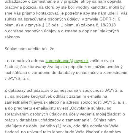
uchádzačov o zamestnanie a v prípade, ak by sa nám objavila
pracovná pozícia, na ktorú by ste boli vhodný kandidát, mohli by
sme Vás priamo kontaktovať, je potrebné aby ste nám udelili Váš
súhlas na spracúvanie osobných údajov v zmysle GDPR čl. 6
písm. a) a v zmysle § 13 ods. 1 písm. a) zákona č. 18/2018
o ochrane osobných údajov a o zmene a doplnení niektorých
zákonov.
Súhlas nám udelíte tak, že:
- na emailovú adresu
zamestnanie@javys.sk
zašlete svoju
žiadosť, štruktúrovaný životopis a pripojíte k nej nižšie uvedený
text súhlasu o zaradenie do databázy uchádzačov o zamestnanie
v JAVYS, a. s.
Z databázy uchádzačov o zamestnanie v spoločnosti JAVYS, a.
s., sa môžete kedykoľvek odhlásiť zaslaním e-mailu na
zamestnanie@javys.sk alebo na adresu spoločnosti JAVYS, a. s.,
a do predmetu e-mailu/listu uviesť „Odvolanie súhlasu so
spracúvaním osobných údajov na účely vedenia mojej žiadosti o
prácu v databáze uchádzačov o zamestnanie“. Súhlas nám
udeľujete na dobu jedného (1) roka, odo dňa odoslania Vašej
žiadosti,
po uplynutí tejto lehoty bude Vaša žiadosť z databázy