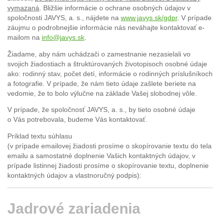
vymazaná
. Bližšie informácie o ochrane osobných údajov v
spoločnosti JAVYS, a. s., nájdete na
www.javys.sk/gdpr
. V prípade
záujmu o podrobnejšie informácie nás neváhajte kontaktovať e-
mailom na
info@javys.sk
.
Žiadame, aby nám uchádzači o zamestnanie nezasielali vo
svojich žiadostiach a štruktúrovaných životopisoch osobné údaje
ako: rodinný stav, počet detí, informácie o rodinných príslušníkoch
a fotografie. V prípade, že nám tieto údaje zašlete beriete na
vedomie, že to bolo výlučne na základe Vašej slobodnej vôle.
V prípade, že spoločnosť JAVYS, a. s., by tieto osobné údaje
o Vás potrebovala, budeme Vás kontaktovať.
Príklad textu súhlasu
(v prípade emailovej žiadosti prosíme o skopírovanie textu do tela
emailu a samostatné doplnenie Vašich kontaktných údajov, v
prípade listinnej žiadosti prosíme o skopírovanie textu, doplnenie
kontaktných údajov a vlastnoručný podpis):
Jadrové
zariadenia