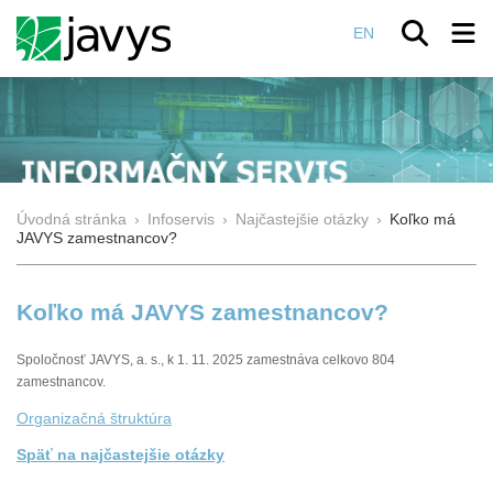
EN
Úvodná stránka
›
Infoservis
›
Najčastejšie otázky
›
Koľko má
JAVYS zamestnancov?
Koľko má JAVYS zamestnancov?
Spoločnosť JAVYS, a. s., k 1. 11. 2025 zamestnáva celkovo 804
zamestnancov.
Organizačná štruktúra
Späť na najčastejšie otázky