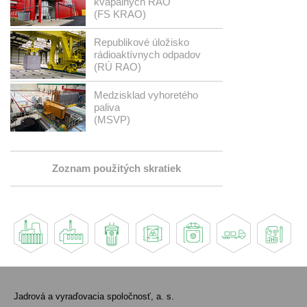
kvapalných RAO
(FS KRAO)
Republikové úložisko
rádioaktívnych odpadov
(RÚ RAO)
Medzisklad vyhoretého
paliva
(MSVP)
Zoznam použitých skratiek
Jadrová a vyraďovacia spoločnosť, a. s.