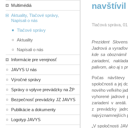
navštívi
Multimédiá
Aktuality, Tlačové správy,
Napísali o nás
Tlačová správa, 01
Tlačové správy
Aktuality
Prezident Slovens
Jadrová a vyraďova
Napísali o nás
kde sa oboznámil 
Informácie pre verejnosť
zariadení, nakla
palivom, ako aj s p
JAVYS U nás
Počas návštevy 
Výročné správy
spoločnosti a jej 
Správy o vplyve prevádzky na ŽP
nového veľkého jad
vyhorené jadrové 
Bezpečnosť prevádzky JZ JAVYS
zariadení v areáli
z prevádzky jadro
Publikácie a dokumenty
najvýznamnejších p
Logotyp JAVYS
„V spoločnosti JAV