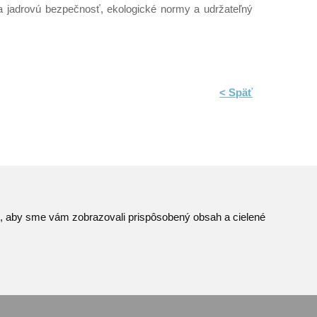
na jadrovú bezpečnosť, ekologické normy a udržateľný
< Späť
to, aby sme vám zobrazovali prispôsobený obsah a cielené
Mapa stránok
© JAVYS.
RSS
Všetky práva vyhradené.
iek
Ochrana osobných údajov
Vyrobil
Simopt. s.r.o.
Centrum predvolieb cookies