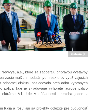
a Newvys, a.s., ktoré sa zaoberajú prípravou výstavby
realizácie malých modulárnych reaktorov využívajúcich
 odbornej diskusii nasledovala prehliadka vybraných
ho paliva, kde je skladované vyhoreté jadrové palivo
elektrárne V1, kde v súčasnosti prebieha jeden z
 ľudia a rozvíjajú sa projekty dôležité pre budúcnosť