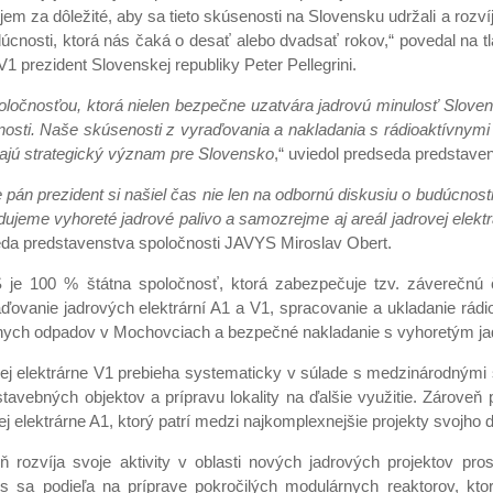
m za dôležité, aby sa tieto skúsenosti na Slovensku udržali a rozví
úcnosti, ktorá nás čaká o desať alebo dvadsať rokov,“ povedal na tl
 V1 prezident Slovenskej republiky Peter Pellegrini.
ločnosťou, ktorá nielen bezpečne uzatvára jadrovú minulosť Slovens
nosti. Naše skúsenosti z vyraďovania a nakladania s rádioaktívnym
majú strategický význam pre Slovensko
,“ uviedol predseda predstave
pán prezident si našiel čas nie len na odbornú diskusiu o budúcnosti v
ujeme vyhoreté jadrové palivo a samozrejme aj areál jadrovej elektr
seda predstavenstva spoločnosti JAVYS Miroslav Obert.
je 100 % štátna spoločnosť, ktorá zabezpečuje tzv. záverečnú č
ďovanie jadrových elektrární A1 a V1, spracovanie a ukladanie rá
vnych odpadov v Mochovciach a bezpečné nakladanie s vyhoretým j
ej elektrárne V1 prebieha systematicky v súlade s medzinárodnými š
tavebných objektov a prípravu lokality na ďalšie využitie. Zároveň
j elektrárne A1, ktorý patrí medzi najkomplexnejšie projekty svojho 
 rozvíja svoje aktivity v oblasti nových jadrových projektov pro
s sa podieľa na príprave pokročilých modulárnych reaktorov, kto