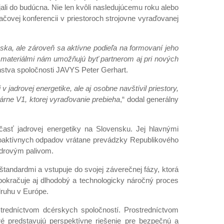
jali do budúcna. Nie len kvôli nasledujúcemu roku alebo
ačovej konferencii v priestoroch strojovne vyraďovanej
ka, ale zároveň sa aktívne podieľa na formovaní jeho
i materiálmi nám umožňujú byť partnerom aj pri nových
nstva spoločnosti JAVYS Peter Gerhart.
 jadrovej energetike, ale aj osobne navštívil priestory,
árne V1, ktorej vyraďovanie prebieha
,“ dodal generálny
asť jadrovej energetiky na Slovensku. Jej hlavnými
dioaktívnych odpadov vrátane prevádzky Republikového
adrovým palivom.
tandardmi a vstupuje do svojej záverečnej fázy, ktorá
 pokračuje aj dlhodobý a technologicky náročný proces
druhu v Európe.
stredníctvom dcérskych spoločností. Prostredníctvom
ré predstavujú perspektívne riešenie pre bezpečnú a