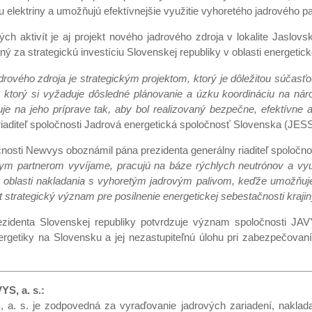
elektriny a umožňujú efektívnejšie využitie vyhoretého jadrového pa
ch aktivít je aj projekt nového jadrového zdroja v lokalite Jaslov
ný za strategickú investíciu Slovenskej republiky v oblasti energeticke
drového zdroja je strategickým projektom, ktorý je dôležitou súčasť
ktorý si vyžaduje dôsledné plánovanie a úzku koordináciu na náro
je na jeho príprave tak, aby bol realizovaný bezpečne, efektívne
riaditeľ spoločnosti Jadrová energetická spoločnosť Slovenska (JE
osti Newvys oboznámil pána prezidenta generálny riaditeľ spoločn
ym partnerom vyvíjame, pracujú na báze rýchlych neutrónov a využ
 oblasti nakladania s vyhoretým jadrovým palivom, keďže umožňuje
 strategický význam pre posilnenie energetickej sebestačnosti krajin
zidenta Slovenskej republiky potvrdzuje význam spoločnosti JAV
energetiky na Slovensku a jej nezastupiteľnú úlohu pri zabezpečo
YS, a. s.:
 a. s. je zodpovedná za vyraďovanie jadrových zariadení, naklad