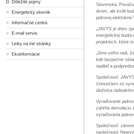
Dôležité pojmy
Slovenska. Považuje
dvom, ale kvôli bud
Energetický slovník
jadrovej elektrárne
Informačné centrá
„
JAVYS je dnes spo
E-mail servis
energetickej budúc
projektoch, ktoré 
Linky na iné stránky
„
Sme veľmi radi, že 
Ekoinformácie
kde bezpečne sklad
riaditeľ a podpred
Spoločnosť JAVYS 
činnosťami sú vyra
úložiska rádioaktí
Vyraďovanie jadrov
zahŕňa demoláciu s
vyraďovania jadrove
Spoločnosť zároveň
spoločnosti Newvy