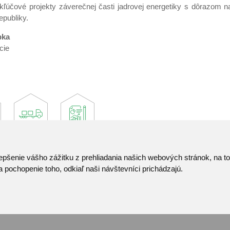
 kľúčové projekty záverečnej časti jadrovej energetiky s dôrazom 
epubliky.
pka
cie
epšenie vášho zážitku z prehliadania našich webových stránok, na 
Kontakt
 pochopenie toho, odkiaľ naši návštevníci prichádzajú.
Pozvánka do infocentra
Zoznam použitých skrat