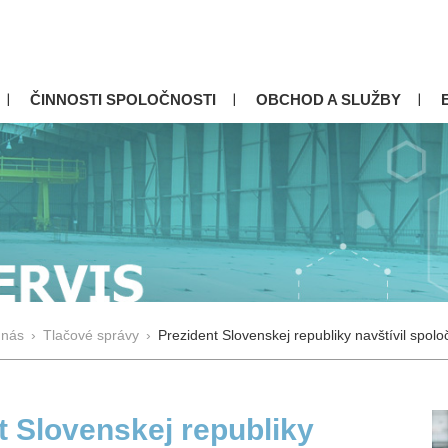
ČINNOSTI SPOLOČNOSTI
OBCHOD A SLUŽBY
 nás
›
Tlačové správy
›
Prezident Slovenskej republiky navštívil spol
t Slovenskej republiky