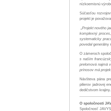
nízkoemisnú výrobu 
Súčasťou rozvojový
projekt je považova
„Projekt nového ja
komplexný proces, 
systematicky pracu
povedal
generálny 
O zámeroch spoločn
s naším francúzsk
prelomová najmä v
prínosov má projekt
Návšteva pána pre
pilierov jadrovej 
dedičstvom krajiny.
O spoločnosti JAV
Spoločnosť JAVYS,