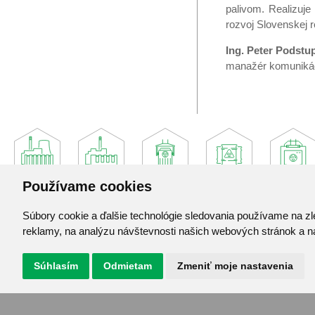
palivom. Realizuje
rozvoj Slovenskej r
Ing. Peter Podstu
manažér komuniká
Používame cookies
Súbory cookie a ďalšie technológie sledovania používame na zl
Jadrová a vyraďovacia spoločnosť, a. s.
reklamy, na analýzu návštevnosti našich webových stránok a na
Jaslovské Bohunice 360
919 30 Jaslovské Bohunice
Súhlasím
Odmietam
Zmeniť moje nastavenia