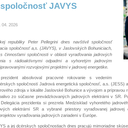
l spoločnosť JAVYS
. 04. 2026
kej republiky Peter Pellegrini dnes navštívil spoločnosť
cia spoločnosť a,s. (
JAVYS), v Jaslovských Bohuniciach,
s činnosťami spoločnosti v oblasti vyraďovania jadrových
dania s rádioaktívnymi odpadmi a vyhoretým jadrovým
ripravovanými rozvojovými projektmi v jadrovej energetike.
prezident absolvoval pracovné rokovanie s vedením
dcérskych spoločností Jadrová energetická spoločnosť, a.s. (JESS) 
rového zdroja v lokalite Jaslovské Bohunice a vývojom a prípravou 
palivo zo súčasne prevádzkovaných jadrových elektrárni v SR. Po
. Delegácia prezidenta si prezrela Medzisklad vyhoretého jadrové
vých elektrární SR a vybrané priestory vyraďovanej jadrovej 
rojektov vyraďovania jadrových zariadení v Európe.
YS a jej dcérskych spoločnostiach dnes pracujú mimoriadne skúsení