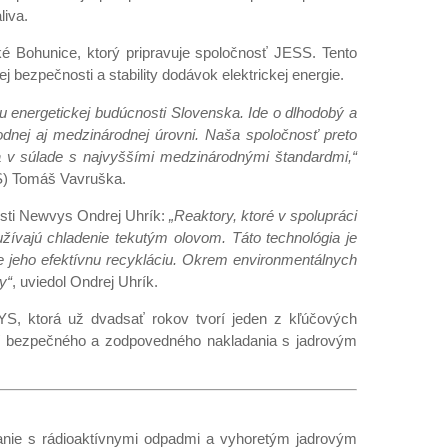
liva.
ské Bohunice, ktorý pripravuje spoločnosť JESS. Tento
j bezpečnosti a stability dodávok elektrickej energie.
ou energetickej budúcnosti Slovenska. Ide o dlhodobý a
dnej aj medzinárodnej úrovni. Naša spoločnosť preto
 a v súlade s najvyššími medzinárodnými štandardmi,“
SS) Tomáš Vavruška.
osti Newvys Ondrej Uhrík:
„Reaktory, ktoré v spolupráci
ívajú chladenie tekutým olovom. Táto technológia je
 jeho efektívnu recykláciu. Okrem environmentálnych
y“
, uviedol Ondrej Uhrík.
YS, ktorá už dvadsať rokov tvorí jeden z kľúčových
vaní bezpečného a zodpovedného nakladania s jadrovým
anie s rádioaktívnymi odpadmi a vyhoretým jadrovým