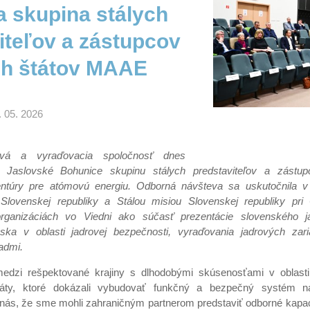
la skupina stálych
iteľov a zástupcov
ch štátov MAAE
. 05. 2026
ová a vyraďovacia spoločnosť dnes
ite Jaslovské Bohunice skupinu stálych predstaviteľov a zástu
ntúry pre atómovú energiu. Odborná návšteva sa uskutočnila 
 Slovenskej republiky a Stálou misiou Slovenskej republiky p
rganizáciách vo Viedni ako súčasť prezentácie slovenského 
ska v oblasti jadrovej bezpečnosti, vyraďovania jadrových zar
admi.
medzi rešpektované krajiny s dlhodobými skúsenosťami v oblasti 
áty, ktoré dokázali vybudovať funkčný a bezpečný systém n
 nás, že sme mohli zahraničným partnerom predstaviť odborné kapa