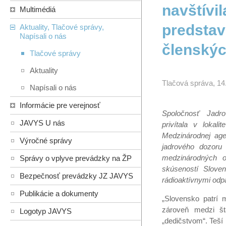
navštívi
Multimédiá
predstav
Aktuality, Tlačové správy,
Napísali o nás
členský
Tlačové správy
Aktuality
Tlačová správa, 14
Napísali o nás
Informácie pre verejnosť
Spoločnosť Jadr
JAVYS U nás
privítala v lokal
Medzinárodnej age
Výročné správy
jadrového dozoru
medzinárodných o
Správy o vplyve prevádzky na ŽP
skúseností Sloven
Bezpečnosť prevádzky JZ JAVYS
rádioaktívnymi odp
Publikácie a dokumenty
„Slovensko patrí 
zároveň medzi št
Logotyp JAVYS
„dedičstvom“. Teší