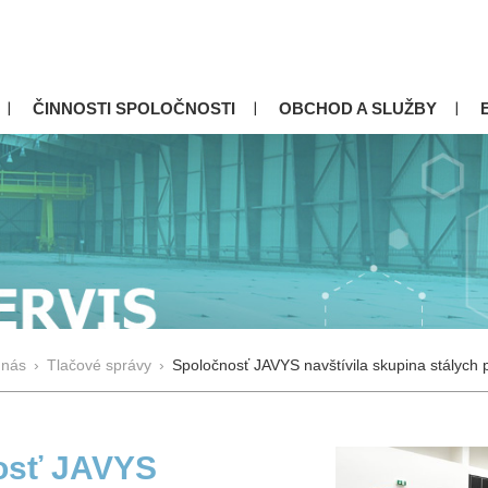
ČINNOSTI SPOLOČNOSTI
OBCHOD A SLUŽBY
 nás
›
Tlačové správy
›
Spoločnosť JAVYS navštívila skupina stálych 
osť JAVYS