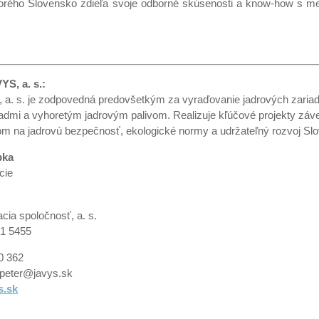
torého Slovensko zdieľa svoje odborné skúsenosti a know-how s m
YS, a. s.:
a. s. je zodpovedná predovšetkým za vyraďovanie jadrových zariad
admi a vyhoretým jadrovým palivom. Realizuje kľúčové projekty záver
om na jadrovú bezpečnosť, ekologické normy a udržateľný rozvoj Slo
pka
cie
cia spoločnosť, a. s.
31 5455
0 362
.peter@javys.sk
s.sk