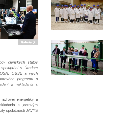
pcov členských štátov
v spolupráci s Úradom
ri OSN, OBSE a iných
jadrového programu a
iadení a nakladania s
jadrovej energetiky a
akladania s jadrovým
city spoločnosti JAVYS