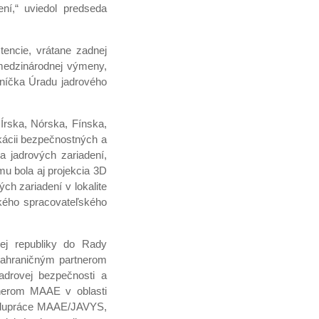
ní,“ uviedol predseda
tencie, vrátane zadnej
 medzinárodnej výmeny,
dníčka Úradu jadrového
Írska, Nórska, Fínska,
kácii bezpečnostných a
a jadrových zariadení,
u bola aj projekcia 3D
ch zariadení v lokalite
kého spracovateľského
ej republiky do Rady
zahraničným partnerom
jadrovej bezpečnosti a
tnerom MAAE v oblasti
spolupráce MAAE/JAVYS,