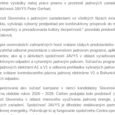
étne výsledky našej práce priamo v prostredí jadrových zariade
ločnosti JAVYS Peter Gerhart.
osti Slovenska s jadrovými zariadeniami vo všetkých fázach exis
yklu, vytvárajú výborný predpoklad pre konštruktívny príspevok do
ej expertízy a presadzovania kultúry bezpečnosti.“ povedala predse
iaková.
re osemnástich zahraničných hostí vrátane stálych predstaviteľov 
h zahŕňal odborné prezentácie o slovenskom jadrovom programe, apli
rdov, ako aj o aktivitách spoločnosti JAVYS v oblasti vyraďovani
aktívnymi odpadmi a vyhoretým jadrovým palivom. Súčasťou program
jadrových elektrární A1 a V1 a odborná prehliadka vybraných jadrový
e vrátane kontrolovaného pásma jadrovej elektrárne V1 a Bohunic
ych odpadov.
ganizovaná ako súčasť kampane v rámci kandidatúry Slovensk
a obdobie rokov 2026 – 2028. Cieľom podujatia bolo predstaviť 
sti Slovenska v oblasti mierového využívania jadrovej energie, 
vých zariadení. Spoločnosť JAVYS je dlhodobo etablovaným par
adrovej energetiky. Potvrdzuje to aj fungovanie spoločného Centra 