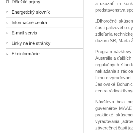
Dôležité pojmy
a ukázať im konkr
predstavenstva spo
Energetický slovník
„Dlhoročné skúsen
Informačné centrá
časti palivového c
E-mail servis
zdieľania technick
dozoru SR, Marta Ž
Linky na iné stránky
Program návštevy p
Ekoinformácie
Austrálie a ďalšíc
regulačných štanda
nakladania s rádio
filmu o vyraďovaní 
Jaslovské Bohunic
centra rádioaktívn
Návšteva bola or
guvernérov MAAE n
praktické skúseno
vyraďovania jadro
záverečnej časti j