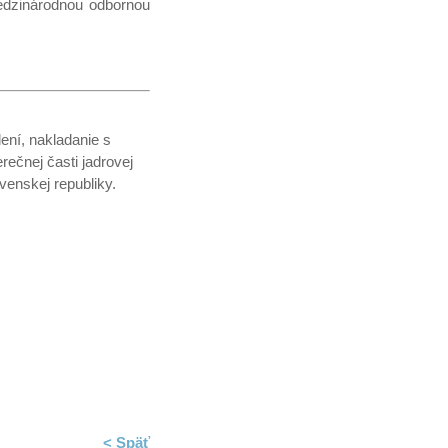
edzinárodnou odbornou
ení, nakladanie s
ečnej časti jadrovej
venskej republiky.
< Späť