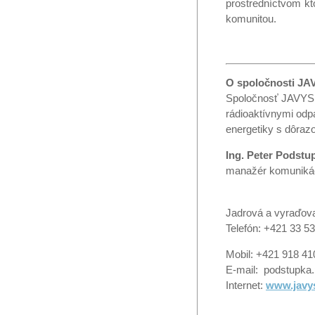
prostredníctvom k
komunitou.
O spoločnosti JAV
Spoločnosť JAVYS, 
rádioaktívnymi odp
energetiky s dôraz
Ing. Peter Podstu
manažér komuniká
Jadrová a vyraďova
Telefón: +421 33 5
Mobil: +421 918 41
E-mail: podstupka
Internet:
www.javy