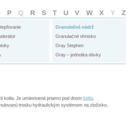
O
P
Q
R
S
T
U
V
W
X
Y
Z
tepľovanie
Granulačná nádrž
oderátor
Granulačné ohnisko
bloky
Gray Stephen
a
Gray – jednotka dávky
sti kotla. Je umiestnená priamo pod dnom
kotla
.
nulovanú trosku hydraulickým systémom na zložisko.