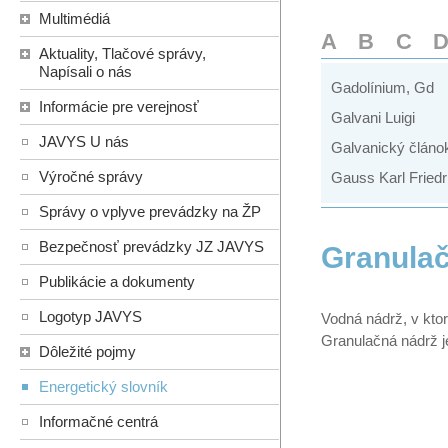
Multimédiá
A
B
C
Aktuality, Tlačové správy,
Napísali o nás
Gadolínium, Gd
Informácie pre verejnosť
Galvani Luigi
JAVYS U nás
Galvanický článo
Výročné správy
Gauss Karl Friedr
Správy o vplyve prevádzky na ŽP
Bezpečnosť prevádzky JZ JAVYS
Granulač
Publikácie a dokumenty
Logotyp JAVYS
Vodná nádrž, v kto
Granulačná nádrž 
Dôležité pojmy
Energetický slovník
Informačné centrá