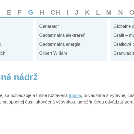
D
E
F
G
H
CH
I
J
K
L
M
N
Generátor
Globálne o
Geotermálna elektráreň
Grafit – m
k
Geotermálna energia
Grafitové 
ich
Gilbert William
Granuláci
ná nádrž
rej sa ochladzuje a tuhne roztavená
troska
, privádzaná z výtavnej ča
je na spodnej časti ukončená výsypkou, umožňujúcou odvádzať zgra