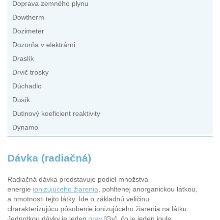
Doprava zemného plynu
Dowtherm
Dozimeter
Dozorňa v elektrárni
Draslík
Drvič trosky
Dúchadlo
Dusík
Dutinový koeficient reaktivity
Dynamo
Dávka (radiačná)
Radiačná dávka predstavuje podiel množstva
energie
ionizujúceho žiarenia
, pohltenej anorganickou látkou,
a hmotnosti tejto látky. Ide o základnú veličinu
charakterizujúcu pôsobenie ionizujúceho žiarenia na látku.
Jednotkou dávky je jeden
gray
[Gy], čo je jeden joule