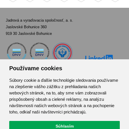
Jadrová a vyraďovacia spoločnosť, a. s.
Jaslovské Bohunice 360
919 30 Jaslovské Bohunice
Používame cookies
Súbory cookie a ďalšie technológie sledovania používame
Kontakt
na zlepšenie vášho zážitku z prehliadania našich
Pozvánka do infocentra
webových stránok, na to, aby sme vám zobrazovali
Zoznam použitých skratiek
prispôsobený obsah a cielené reklamy, na analýzu
návštevnosti našich webových stránok a na pochopenie
Mapa stránok
toho, odkiaľ naši návštevníci prichádzajú.
RSS
Ochrana osobných údajov
Súhlasím
Centrum predvolieb cookies