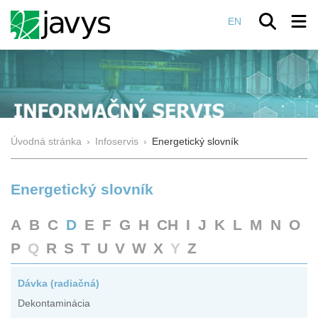
EN
Úvodná stránka
›
Infoservis
›
Energetický slovník
Energetický slovník
A
B
C
D
E
F
G
H
CH
I
J
K
L
M
N
O
P
Q
R
S
T
U
V
W
X
Y
Z
Dávka (radiačná)
Dekontaminácia