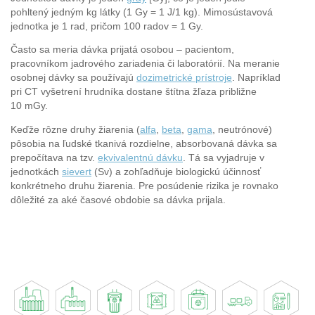
pohltený jedným kg látky (1 Gy = 1 J/1 kg). Mimosústavová
jednotka je 1 rad, pričom 100 radov = 1 Gy.
Často sa meria dávka prijatá osobou – pacientom,
pracovníkom jadrového zariadenia či laboratórií. Na meranie
osobnej dávky sa používajú
dozimetrické prístroje
. Napríklad
pri CT vyšetrení hrudníka dostane štítna žľaza približne
10 mGy.
Keďže rôzne druhy žiarenia (
alfa
,
beta
,
gama
, neutrónové)
pôsobia na ľudské tkanivá rozdielne, absorbovaná dávka sa
prepočítava na tzv.
ekvivalentnú dávku
. Tá sa vyjadruje v
jednotkách
sievert
(Sv) a zohľadňuje biologickú účinnosť
konkrétneho druhu žiarenia. Pre posúdenie rizika je rovnako
dôležité za aké časové obdobie sa dávka prijala.