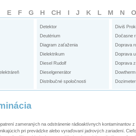
D
E
F
G
H
CH
I
J
K
L
M
N
Detektor
Diviš Pro
Deutérium
Dočasne r
Diagram zaťaženia
Doprava r
Dielektrikum
Doprava u
Diesel Rudolf
Doprava z
elektráreň
Dieselgenerátor
Dowtherm
Distribučné spoločnosti
Dozimeter
minácia
patrení zameraných na odstránenie rádioaktívnych kontaminantov z p
nikajúcich pri prevádzke alebo vyraďovaní jadrových zariadení. Cieľo