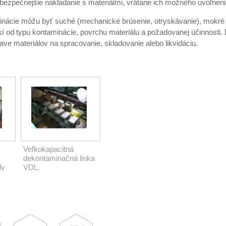
bezpečnejšie nakladanie s materiálmi, vrátane ich možného uvoľnenia
nácie môžu byť suché (mechanické brúsenie, otryskávanie), mokré
í od typu kontaminácie, povrchu materiálu a požadovanej účinnosti
rave materiálov na spracovanie, skladovanie alebo likvidáciu.
Veľkokapacitná
dekontaminačná linka
dy
VDL.
rú