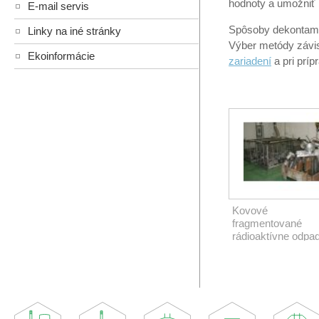
hodnoty a umožniť 
E-mail servis
Spôsoby dekontami
Linky na iné stránky
Výber metódy závis
Ekoinformácie
zariadení
a pri príp
Kovové
fragmentované
rádioaktívne odpa
pripravené na mok
dekontamináciu.