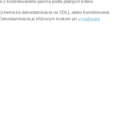
 z kontrolovaného pásma podľa platných kritérií.
 (chemická dekontaminácia na VDL), alebo kombinované.
. Dekontaminácia je kľúčovým krokom pri
vyraďovaní