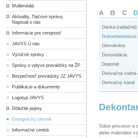
Multimédiá
A
B
C
Aktuality, Tlačové správy,
Napísali o nás
Dávka (radiačná)
Informácie pre verejnosť
Dekontaminácia
JAVYS U nás
Démokritos
Výročné správy
Denoxidácia
Deponát
Správy o vplyve prevádzky na ŽP
Derivačná vodná 
Bezpečnosť prevádzky JZ JAVYS
Derivačný kanál
Publikácie a dokumenty
Logotyp JAVYS
Dekonta
Dôležité pojmy
Energetický slovník
Súbor procesov a o
Informačné centrá
alebo materiálov vz