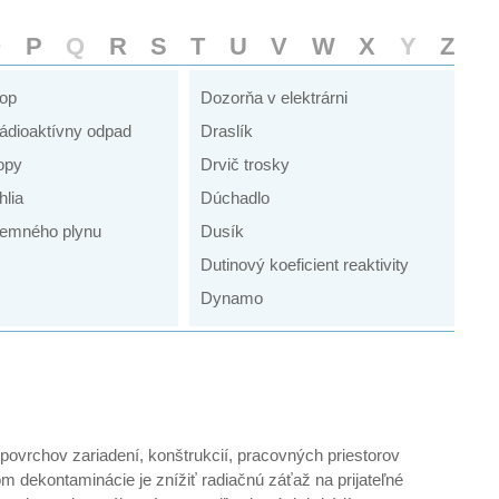
O
P
Q
R
S
T
U
V
W
X
Y
Z
kop
Dozorňa v elektrárni
ádioaktívny odpad
Draslík
opy
Drvič trosky
hlia
Dúchadlo
emného plynu
Dusík
Dutinový koeficient reaktivity
Dynamo
ovrchov zariadení, konštrukcií, pracovných priestorov
m dekontaminácie je znížiť radiačnú záťaž na prijateľné