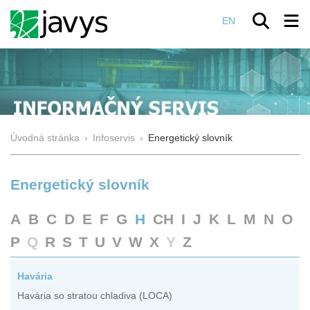
EN
Úvodná stránka
›
Infoservis
›
Energetický slovník
Energetický slovník
A
B
C
D
E
F
G
H
CH
I
J
K
L
M
N
O
P
Q
R
S
T
U
V
W
X
Y
Z
Havária
Havária so stratou chladiva (LOCA)