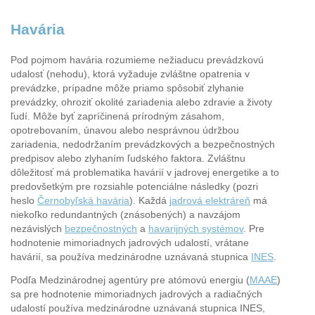
Havária
Pod pojmom havária rozumieme nežiaducu prevádzkovú
udalosť (nehodu), ktorá vyžaduje zvláštne opatrenia v
prevádzke, prípadne môže priamo spôsobiť zlyhanie
prevádzky, ohroziť okolité zariadenia alebo zdravie a životy
ľudí. Môže byť zapríčinená prírodným zásahom,
opotrebovaním, únavou alebo nesprávnou údržbou
zariadenia, nedodržaním prevádzkových a bezpečnostných
predpisov alebo zlyhaním ľudského faktora. Zvláštnu
dôležitosť má problematika havárií v jadrovej energetike a to
predovšetkým pre rozsiahle potenciálne následky (pozri
heslo
Černobyľská havária
). Každá
jadrová elektráreň
má
niekoľko redundantných (znásobených) a navzájom
nezávislých
bezpečnostných
a
havarijných systémov
. Pre
hodnotenie mimoriadnych jadrových udalostí, vrátane
havárií, sa používa medzinárodne uznávaná stupnica
INES
.
Podľa Medzinárodnej agentúry pre atómovú energiu (
MAAE
)
sa pre hodnotenie mimoriadnych jadrových a radiačných
udalostí používa medzinárodne uznávaná stupnica INES,