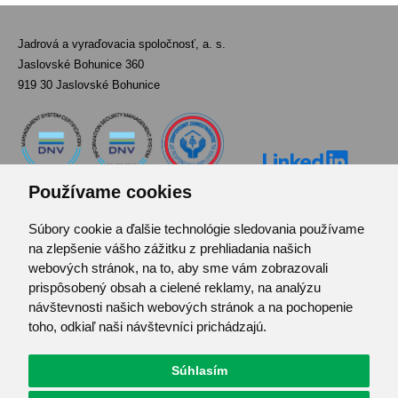
Jadrová a vyraďovacia spoločnosť, a. s.
Jaslovské Bohunice 360
919 30 Jaslovské Bohunice
Používame cookies
Súbory cookie a ďalšie technológie sledovania používame
Kontakt
na zlepšenie vášho zážitku z prehliadania našich
Pozvánka do infocentra
webových stránok, na to, aby sme vám zobrazovali
Zoznam použitých skratiek
prispôsobený obsah a cielené reklamy, na analýzu
návštevnosti našich webových stránok a na pochopenie
Mapa stránok
toho, odkiaľ naši návštevníci prichádzajú.
RSS
Ochrana osobných údajov
Centrum predvolieb cookies
Súhlasím