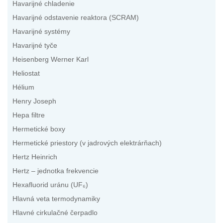
Havarijné chladenie
Havarijné odstavenie reaktora (SCRAM)
Havarijné systémy
Havarijné tyče
Heisenberg Werner Karl
Heliostat
Hélium
Henry Joseph
Hepa filtre
Hermetické boxy
Hermetické priestory (v jadrových elektrárňach)
Hertz Heinrich
Hertz – jednotka frekvencie
Hexafluorid uránu (UF₆)
Hlavná veta termodynamiky
Hlavné cirkulačné čerpadlo