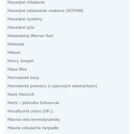
Havarijné chladenie
Havarijné odstavenie reaktora (SCRAM)
Havarijné systémy
Havarijné tyče
Heisenberg Werner Karl
Heliostat
Hélium
Henry Joseph
Hepa filtre
Hermetické boxy
Hermetické priestory (v jadrových elektrárňach)
Hertz Heinrich
Hertz – jednotka frekvencie
Hexafluorid uránu (UF₆)
Hlavná veta termodynamiky
Hlavné cirkulačné čerpadlo