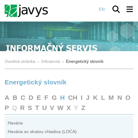
EN
Úvodná stránka
›
Infoservis
›
Energetický slovník
Energetický slovník
A
B
C
D
E
F
G
H
CH
I
J
K
L
M
N
O
P
Q
R
S
T
U
V
W
X
Y
Z
Havária
Havária so stratou chladiva (LOCA)