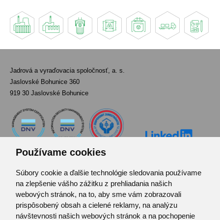
Jadrová a vyraďovacia spoločnosť, a. s.
Jaslovské Bohunice 360
919 30 Jaslovské Bohunice
Používame cookies
Súbory cookie a ďalšie technológie sledovania používame
Kontakt
na zlepšenie vášho zážitku z prehliadania našich
Pozvánka do infocentra
webových stránok, na to, aby sme vám zobrazovali
Zoznam použitých skratiek
prispôsobený obsah a cielené reklamy, na analýzu
návštevnosti našich webových stránok a na pochopenie
Mapa stránok