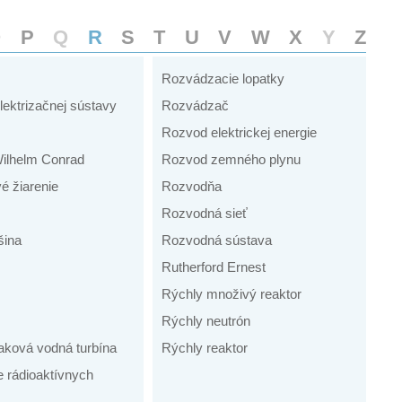
O
P
Q
R
S
T
U
V
W
X
Y
Z
Rozvádzacie lopatky
lektrizačnej sústavy
Rozvádzač
Rozvod elektrickej energie
ilhelm Conrad
Rozvod zemného plynu
é žiarenie
Rozvodňa
Rozvodná sieť
šina
Rozvodná sústava
Rutherford Ernest
Rýchly množivý reaktor
Rýchly neutrón
aková vodná turbína
Rýchly reaktor
e rádioaktívnych