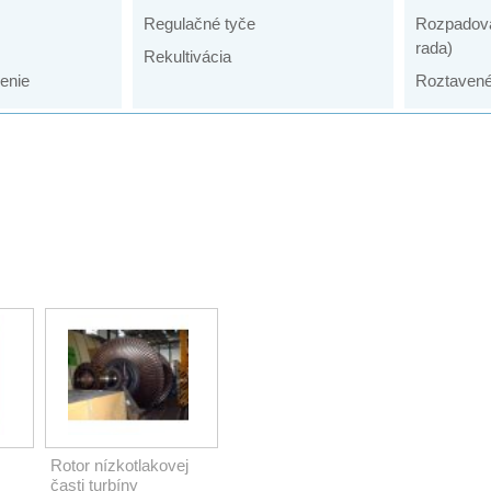
Regulačné tyče
Rozpadová
rada)
Rekultivácia
enie
Roztavené 
stroja.
Rotor nízkotlakovej
časti turbíny