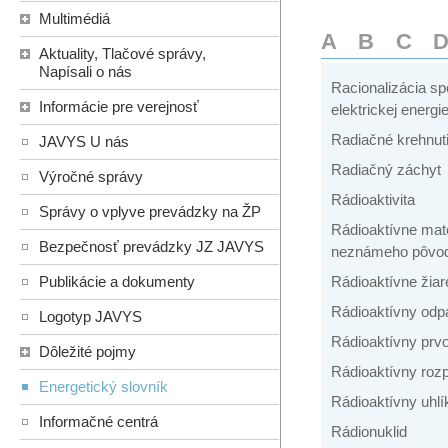
Multimédiá
A
B
C
Aktuality, Tlačové správy,
Napísali o nás
Racionalizácia sp
Informácie pre verejnosť
elektrickej energi
Radiačné krehnuti
JAVYS U nás
Radiačný záchyt
Výročné správy
Rádioaktivita
Správy o vplyve prevádzky na ŽP
Rádioaktívne mate
Bezpečnosť prevádzky JZ JAVYS
neznámeho pôvo
Publikácie a dokumenty
Rádioaktívne žiar
Rádioaktívny odp
Logotyp JAVYS
Rádioaktívny prv
Dôležité pojmy
Rádioaktívny roz
Energetický slovník
Rádioaktívny uhlí
Informačné centrá
Rádionuklid