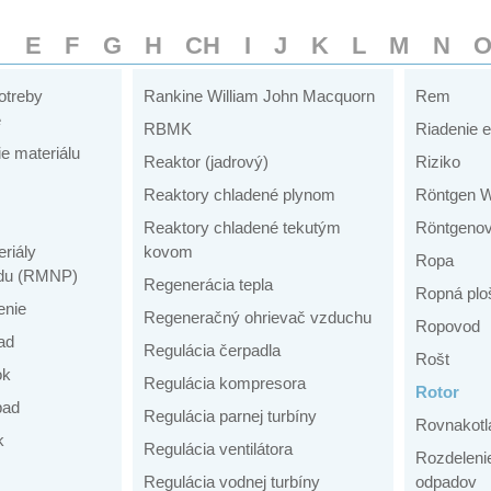
D
E
F
G
H
CH
I
J
K
L
M
N
otreby
Rankine William John Macquorn
Rem
e
RBMK
Riadenie e
e materiálu
Reaktor (jadrový)
Riziko
Reaktory chladené plynom
Röntgen W
Reaktory chladené tekutým
Röntgenov
riály
kovom
Ropa
du (RMNP)
Regenerácia tepla
Ropná plo
enie
Regeneračný ohrievač vzduchu
Ropovod
ad
Regulácia čerpadla
Rošt
ok
Regulácia kompresora
Rotor
pad
Regulácia parnej turbíny
Rovnakotl
k
Regulácia ventilátora
Rozdeleni
Regulácia vodnej turbíny
odpadov