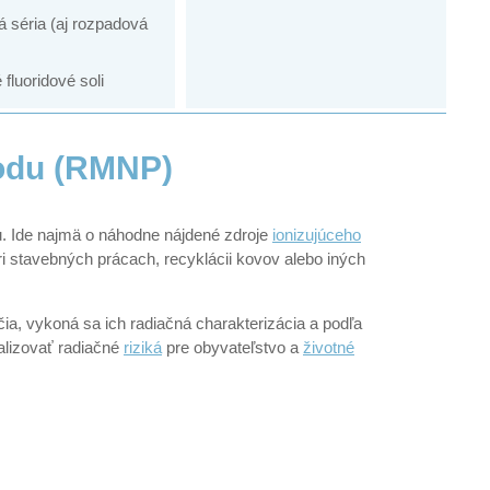
 séria (aj rozpadová
fluoridové soli
odu (RMNP)
ku. Ide najmä o náhodne nájdené zdroje
ionizujúceho
i stavebných prácach, recyklácii kovov alebo iných
, vykoná sa ich radiačná charakterizácia a podľa
alizovať radiačné
riziká
pre obyvateľstvo a
životné