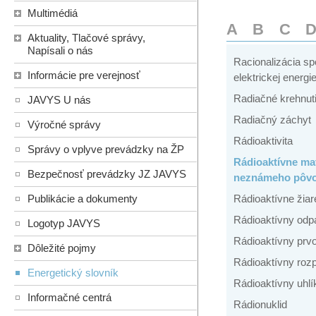
Multimédiá
A
B
C
Aktuality, Tlačové správy,
Napísali o nás
Racionalizácia sp
Informácie pre verejnosť
elektrickej energi
Radiačné krehnuti
JAVYS U nás
Radiačný záchyt
Výročné správy
Rádioaktivita
Správy o vplyve prevádzky na ŽP
Rádioaktívne mat
Bezpečnosť prevádzky JZ JAVYS
neznámeho pôv
Publikácie a dokumenty
Rádioaktívne žiar
Rádioaktívny odp
Logotyp JAVYS
Rádioaktívny prv
Dôležité pojmy
Rádioaktívny roz
Energetický slovník
Rádioaktívny uhlí
Informačné centrá
Rádionuklid