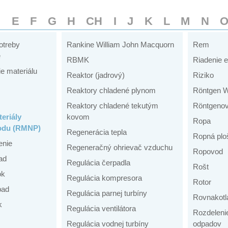
D
E
F
G
H
CH
I
J
K
L
M
N
otreby
Rankine William John Macquorn
Rem
e
RBMK
Riadenie e
e materiálu
Reaktor (jadrový)
Riziko
Reaktory chladené plynom
Röntgen W
Reaktory chladené tekutým
Röntgenov
eriály
kovom
Ropa
odu (RMNP)
Regenerácia tepla
Ropná plo
enie
Regeneračný ohrievač vzduchu
Ropovod
ad
Regulácia čerpadla
Rošt
ok
Regulácia kompresora
Rotor
pad
Regulácia parnej turbíny
Rovnakotl
k
Regulácia ventilátora
Rozdeleni
Regulácia vodnej turbíny
odpadov