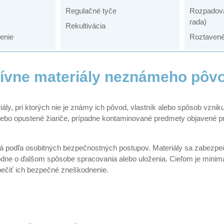
Regulačné tyče
Rozpadová
rada)
Rekultivácia
enie
Roztavené 
tívne materiály neznámeho pôv
ály, pri ktorých nie je známy ich pôvod, vlastník alebo spôsob vzni
alebo opustené žiariče, prípadne kontaminované predmety objavené pr
podľa osobitných bezpečnostných postupov. Materiály sa zabezpečia
dne o ďalšom spôsobe spracovania alebo uloženia. Cieľom je minim
ečiť ich bezpečné zneškodnenie.