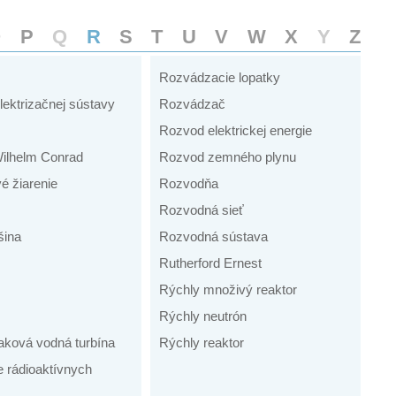
O
P
Q
R
S
T
U
V
W
X
Y
Z
Rozvádzacie lopatky
lektrizačnej sústavy
Rozvádzač
Rozvod elektrickej energie
ilhelm Conrad
Rozvod zemného plynu
é žiarenie
Rozvodňa
Rozvodná sieť
šina
Rozvodná sústava
Rutherford Ernest
Rýchly množivý reaktor
Rýchly neutrón
aková vodná turbína
Rýchly reaktor
e rádioaktívnych