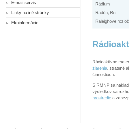
E-mail servis
Rádium
Linky na iné stránky
Radón, Rn
Raleighove rozlož
Ekoinformácie
Rádioak
Rádioaktívne materi
žiarenia
, stratené 
činnostiach.
S RMNP sa nakladá 
výsledkov sa rozho
prostredie
a zabezp