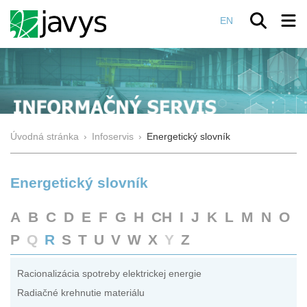
EN
Úvodná stránka
›
Infoservis
›
Energetický slovník
Energetický slovník
A
B
C
D
E
F
G
H
CH
I
J
K
L
M
N
O
P
Q
R
S
T
U
V
W
X
Y
Z
Racionalizácia spotreby elektrickej energie
Radiačné krehnutie materiálu