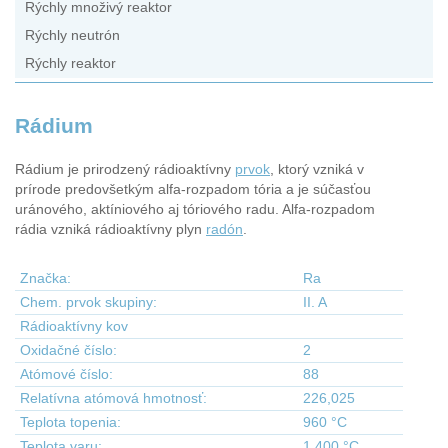
Rýchly množivý reaktor
Rýchly neutrón
Rýchly reaktor
Rádium
Rádium je prirodzený rádioaktívny
prvok
, ktorý vzniká v
prírode predovšetkým alfa-rozpadom tória a je súčasťou
uránového, aktíniového aj tóriového radu. Alfa-rozpadom
rádia vzniká rádioaktívny plyn
radón
.
Značka:
Ra
Chem. prvok skupiny:
II. A
Rádioaktívny kov
Oxidačné číslo:
2
Atómové číslo:
88
Relatívna atómová hmotnosť:
226,025
Teplota topenia:
960 °C
Teplota varu:
1 400 °C