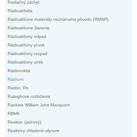
Radiačný záchyt
Rádioaktivita
Rádioaktívne materiály neznámeho pôvodu (RMNP)
Rádioaktívne žiarenie
Rádioaktívny odpad
Rádioaktívny prvok
Rádioaktívny rozpad
Rádioaktívny uhlík
Rádionuklid
Rádium
Radón, Rn
Raleighove rozloženie
Rankine William John Macquorn
RBMK
Reaktor (jadrový)
Reaktory chladené plynom