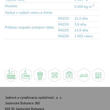
-3
Hustota:
5 000 kg.m
Výskyt v rudách uránu a thória
RA223:
11,4 dňa
RA224:
3,6 dňa
Polčasy rozpadu izotopov rádia:
RA225:
14,8 dňa
RA226:
1 602 rokov
Jadrová a vyraďovacia spoločnosť, a. s.
Jaslovské Bohunice 360
919 30 Jaslovské Bohunice