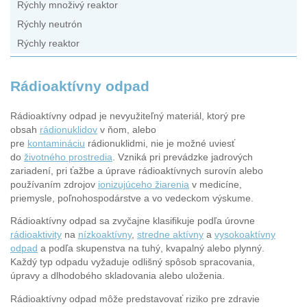
Rýchly množivý reaktor
Rýchly neutrón
Rýchly reaktor
Rádioaktívny odpad
Rádioaktívny odpad je nevyužiteľný materiál, ktorý pre
obsah
rádionuklidov
v ňom, alebo
pre
kontamináciu
rádionuklidmi, nie je možné uviesť
do
životného prostredia
. Vzniká pri prevádzke jadrových
zariadení, pri ťažbe a úprave rádioaktívnych surovín alebo
používaním zdrojov
ionizujúceho žiarenia
v medicíne,
priemysle, poľnohospodárstve a vo vedeckom výskume.
Rádioaktívny odpad sa zvyčajne klasifikuje podľa úrovne
rádioaktivity
na
nízkoaktívny
,
stredne aktívny
a
vysokoaktívny
odpad
a podľa skupenstva na tuhý, kvapalný alebo plynný.
Každý typ odpadu vyžaduje odlišný spôsob spracovania,
úpravy a dlhodobého skladovania alebo uloženia.
Rádioaktívny odpad môže predstavovať riziko pre zdravie