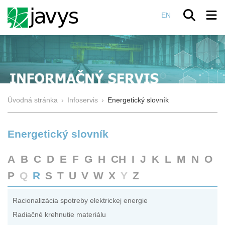
EN
Úvodná stránka
›
Infoservis
›
Energetický slovník
Energetický slovník
A
B
C
D
E
F
G
H
CH
I
J
K
L
M
N
O
P
Q
R
S
T
U
V
W
X
Y
Z
Racionalizácia spotreby elektrickej energie
Radiačné krehnutie materiálu