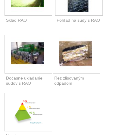
Sklad RAO
Pohľad na sudy s RAO
Dočasné ukladanie
Rez zlisovaným
sudov s RAO
odpadom