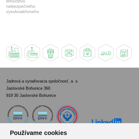
Množstvo
nebezpečného
vysokoaktívneho
rádioaktívneho odpadu
je výrazne menšie než
množstvo
nízkoaktívneho
odpadu. (Zdroj:
EnergyEncyclopedia.com)
Jadrová a vyraďovacia spoločnosť, a. s.
Jaslovské Bohunice 360
919 30 Jaslovské Bohunice
Používame cookies