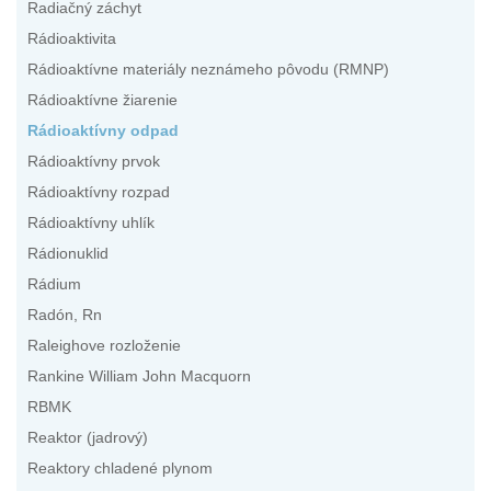
Radiačný záchyt
Rádioaktivita
Rádioaktívne materiály neznámeho pôvodu (RMNP)
Rádioaktívne žiarenie
Rádioaktívny odpad
Rádioaktívny prvok
Rádioaktívny rozpad
Rádioaktívny uhlík
Rádionuklid
Rádium
Radón, Rn
Raleighove rozloženie
Rankine William John Macquorn
RBMK
Reaktor (jadrový)
Reaktory chladené plynom