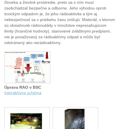
človeka a životné prostredie, preto sa s ním musí
zaobchádzať bezpečne a odborne. Jeho výhodou oproti
toxickým odpadom je, že jeho rádioaktivita a tým aj
nebezpečnosť sa v priebehu času znižujú. Materiál, v ktorom
sú obsiahnuté rádionuklidy v množstve nepresahujúcom
limity (hraničné hodnoty), stanovené zvláštnymi predpismi,
nie je považovaný za rádioaktívny odpad a môže byť
odstránený ako nerádioaktívny.
Úprava RAO v BSC
Interaktívna schéma