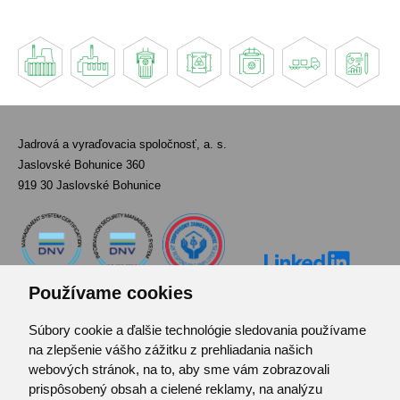
Jadrová a vyraďovacia spoločnosť, a. s.
Jaslovské Bohunice 360
919 30 Jaslovské Bohunice
Používame cookies
Súbory cookie a ďalšie technológie sledovania používame
Kontakt
na zlepšenie vášho zážitku z prehliadania našich
Pozvánka do infocentra
webových stránok, na to, aby sme vám zobrazovali
Zoznam použitých skratiek
prispôsobený obsah a cielené reklamy, na analýzu