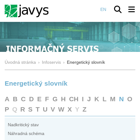
EN
Úvodná stránka
›
Infoservis
›
Energetický slovník
Energetický slovník
A
B
C
D
E
F
G
H
CH
I
J
K
L
M
N
O
P
Q
R
S
T
U
V
W
X
Y
Z
Nadkritický stav
Náhradná schéma