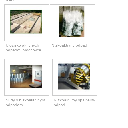
RAO
Úložisko aktívnych
Nízkoaktívny odpad
odpadov Mochovce
Sudy s nízkoaktívnym
Nízkoaktívny spáliteľný
odpadom
odpad