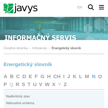
EN
Úvodná stránka
›
Infoservis
›
Energetický slovník
Energetický slovník
A
B
C
D
E
F
G
H
CH
I
J
K
L
M
N
O
P
Q
R
S
T
U
V
W
X
Y
Z
Nadkritický stav
Náhradná schéma