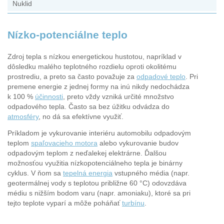
Nuklid
Nízko-potenciálne teplo
Zdroj tepla s nízkou energetickou hustotou, napríklad v
dôsledku malého teplotného rozdielu oproti okolitému
prostrediu, a preto sa často považuje za
odpadové teplo
. Pri
premene energie z jednej formy na inú nikdy nedochádza
k 100 %
účinnosti
, preto vždy vzniká určité množstvo
odpadového tepla. Často sa bez úžitku odvádza do
atmosféry
, no dá sa efektívne využiť.
Príkladom je vykurovanie interiéru automobilu odpadovým
teplom
spaľovacieho motora
alebo vykurovanie budov
odpadovým teplom z neďalekej elektrárne. Ďalšou
možnosťou využitia nízkopotenciálneho tepla je binárny
cyklus. V ňom sa
tepelná energia
vstupného média (napr.
geotermálnej vody s teplotou približne 60 °C) odovzdáva
médiu s nižším bodom varu (napr. amoniaku), ktoré sa pri
tejto teplote vyparí a môže poháňať
turbínu
.