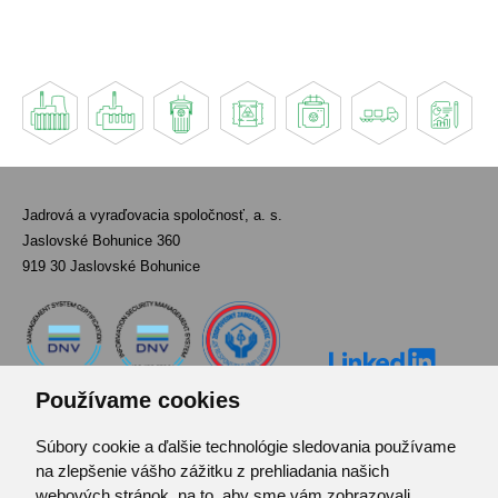
Jadrová a vyraďovacia spoločnosť, a. s.
Jaslovské Bohunice 360
919 30 Jaslovské Bohunice
Používame cookies
Súbory cookie a ďalšie technológie sledovania používame
Kontakt
na zlepšenie vášho zážitku z prehliadania našich
Pozvánka do infocentra
webových stránok, na to, aby sme vám zobrazovali