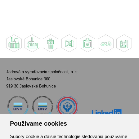
Jadrová a vyraďovacia spoločnosť, a. s.
Jaslovské Bohunice 360
919 30 Jaslovské Bohunice
Používame cookies
Súbory cookie a ďalšie technológie sledovania používame
Kontakt