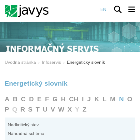
EN
Úvodná stránka
›
Infoservis
›
Energetický slovník
Energetický slovník
A
B
C
D
E
F
G
H
CH
I
J
K
L
M
N
O
P
Q
R
S
T
U
V
W
X
Y
Z
Nadkritický stav
Náhradná schéma