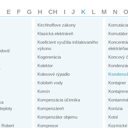
D
E
F
G
H
CH
I
J
K
L
M
N
Kirchhoffove zákony
Komutáci
Klasická elektráreň
Komutátor
Koeficient využitia inštalovaného
Koncentrá
výkonu
elektrárňa
idovič
Kogenerácia
Koncový č
Kolektor
Kondenzá
a
Kolesové rýpadlo
Kondenzá
Kolobeh vody
Kontajner
Komín
Kontajnme
Kompenzácia účinníka
Kontaminá
ka
teploty
Kompenzáreň
Korózia
Kompenzátor objemu
Kotol
e Robert
Kompresor
Kozmické 