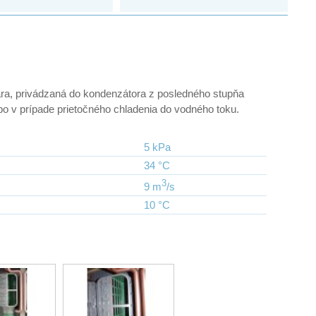
ra, privádzaná do kondenzátora z posledného stupňa
ebo v prípade prietočného chladenia do vodného toku.
5 kPa
34 °C
3
9 m
/s
10 °C