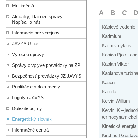
Multimédiá
A
B
C
Aktuality, Tlačové správy,
Napísali o nás
Káblové vedenie
Informácie pre verejnosť
Kadmium
JAVYS U nás
Kalinov cyklus
Výročné správy
Kapica Pjotr Leon
Kaplan Viktor
Správy o vplyve prevádzky na ŽP
Kaplanova turbín
Bezpečnosť prevádzky JZ JAVYS
Katión
Publikácie a dokumenty
Katóda
Logotyp JAVYS
Kelvin William
Dôležité pojmy
Kelvin, K – jednot
termodynamickej 
Energetický slovník
Kinetická energia
Informačné centrá
Kirchhoff Gustav