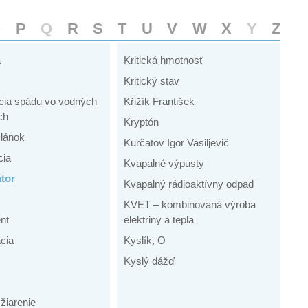
O
P
Q
R
S
T
U
V
W
X
Y
Z
a
Kritická hmotnosť
Kritický stav
cia spádu vo vodných
Křižík František
ch
Kryptón
lánok
Kurčatov Igor Vasiljevič
cia
Kvapalné výpusty
tor
Kvapalný rádioaktívny odpad
KVET – kombinovaná výroba
nt
elektriny a tepla
cia
Kyslík, O
Kyslý dážď
žiarenie