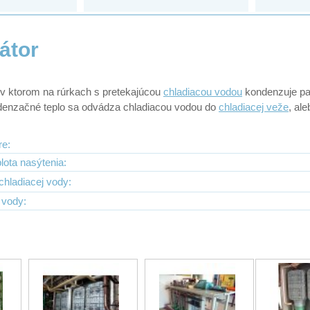
átor
v ktorom na rúrkach s pretekajúcou
chladiacou vodou
kondenzuje pa
denzačné teplo sa odvádza chladiacou vodou do
chladiacej veže
, al
re:
lota nasýtenia:
chladiacej vody:
 vody: