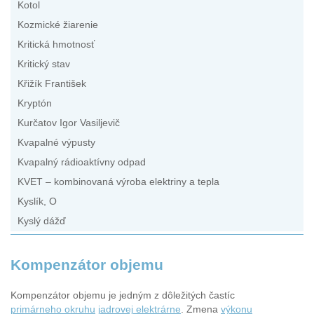
Kotol
Kozmické žiarenie
Kritická hmotnosť
Kritický stav
Křižík František
Kryptón
Kurčatov Igor Vasiljevič
Kvapalné výpusty
Kvapalný rádioaktívny odpad
KVET – kombinovaná výroba elektriny a tepla
Kyslík, O
Kyslý dážď
Kompenzátor objemu
Kompenzátor objemu je jedným z dôležitých častíc
primárneho okruhu
jadrovej elektrárne
. Zmena
výkonu