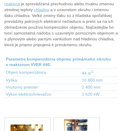
reaktora
je sprevádzaná prechodnou alebo trvalou zmenou
strednej teploty
chladiva
a v uzavretom okruhu i zmenou
tlaku chladiva. Veľké zmeny tlaku sú z hľadiska spoľahlivej
prevádzky jadrových elektrární nežiaduce a preto sa na ich
obmedzenie používa kompenzátor objemu. Najčastejšie ho
tvorí samostatná nádoba s uzavretým pomocným objemom a
s plynovým alebo parným vankúšom nad hladinou chladiva,
ktorá je priamo pripojená k primárnemu okruhu.
Parametre kompenzátora objemu primárneho okruhu
s reaktorom VVER 440.
3
Objem kompenzátora:
44 m
Výška:
10 800 mm
Vnútorný priemer:
2 400 mm
Výkon elektroohrievačov:
1 620 kW