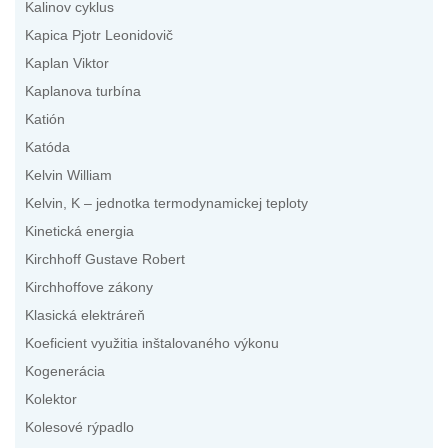
Kalinov cyklus
Kapica Pjotr Leonidovič
Kaplan Viktor
Kaplanova turbína
Katión
Katóda
Kelvin William
Kelvin, K – jednotka termodynamickej teploty
Kinetická energia
Kirchhoff Gustave Robert
Kirchhoffove zákony
Klasická elektráreň
Koeficient využitia inštalovaného výkonu
Kogenerácia
Kolektor
Kolesové rýpadlo