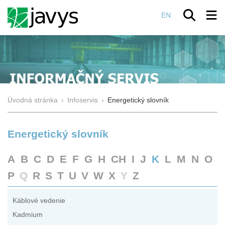
EN
Úvodná stránka
›
Infoservis
›
Energetický slovník
Energetický slovník
A
B
C
D
E
F
G
H
CH
I
J
K
L
M
N
O
P
Q
R
S
T
U
V
W
X
Y
Z
Káblové vedenie
Kadmium