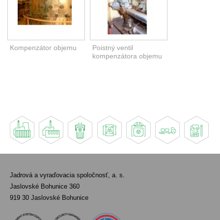
Kompenzátor objemu
Poistný ventil
kompenzátora objemu
Jadrová a vyraďovacia spoločnosť, a. s.
Jaslovské Bohunice 360
919 30 Jaslovské Bohunice