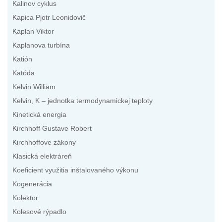
Kalinov cyklus
Kapica Pjotr Leonidovič
Kaplan Viktor
Kaplanova turbína
Katión
Katóda
Kelvin William
Kelvin, K – jednotka termodynamickej teploty
Kinetická energia
Kirchhoff Gustave Robert
Kirchhoffove zákony
Klasická elektráreň
Koeficient využitia inštalovaného výkonu
Kogenerácia
Kolektor
Kolesové rýpadlo