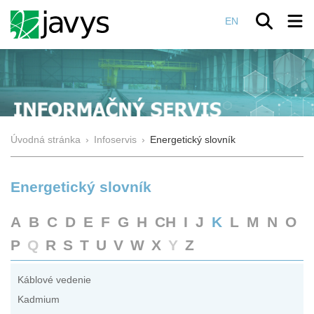
EN
Úvodná stránka
›
Infoservis
›
Energetický slovník
Energetický slovník
A
B
C
D
E
F
G
H
CH
I
J
K
L
M
N
O
P
Q
R
S
T
U
V
W
X
Y
Z
Káblové vedenie
Kadmium