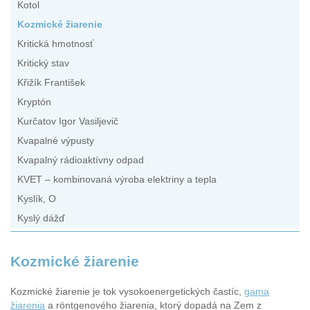
Kotol
Kozmické žiarenie
Kritická hmotnosť
Kritický stav
Křižík František
Kryptón
Kurčatov Igor Vasiljevič
Kvapalné výpusty
Kvapalný rádioaktívny odpad
KVET – kombinovaná výroba elektriny a tepla
Kyslík, O
Kyslý dážď
Kozmické žiarenie
Kozmické žiarenie je tok vysokoenergetických častíc,
gama
žiarenia
a röntgenového žiarenia, ktorý dopadá na Zem z