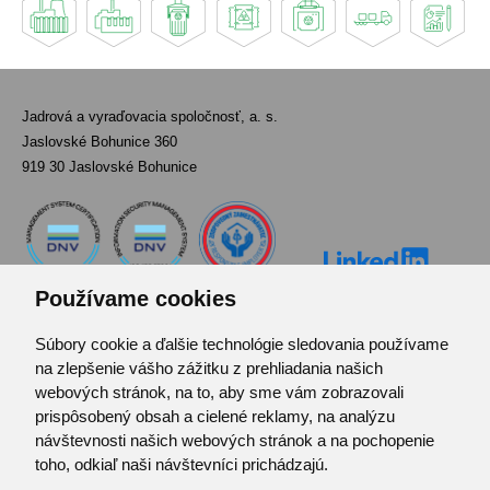
Jadrová a vyraďovacia spoločnosť, a. s.
Jaslovské Bohunice 360
919 30 Jaslovské Bohunice
Používame cookies
Súbory cookie a ďalšie technológie sledovania používame
Kontakt
na zlepšenie vášho zážitku z prehliadania našich
Pozvánka do infocentra
webových stránok, na to, aby sme vám zobrazovali
Zoznam použitých skratiek
prispôsobený obsah a cielené reklamy, na analýzu
návštevnosti našich webových stránok a na pochopenie
Mapa stránok
toho, odkiaľ naši návštevníci prichádzajú.
RSS