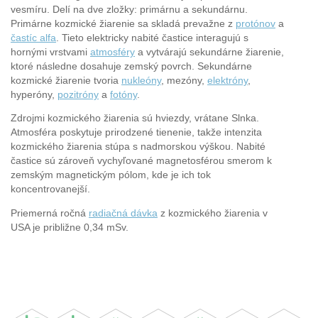
vesmíru. Delí na dve zložky: primárnu a sekundárnu.
Primárne kozmické žiarenie sa skladá prevažne z
protónov
a
častíc alfa
. Tieto elektricky nabité častice interagujú s
hornými vrstvami
atmosféry
a vytvárajú sekundárne žiarenie,
ktoré následne dosahuje zemský povrch. Sekundárne
kozmické žiarenie tvoria
nukleóny
, mezóny,
elektróny
,
hyperóny,
pozitróny
a
fotóny
.
Zdrojmi kozmického žiarenia sú hviezdy, vrátane Slnka.
Atmosféra poskytuje prirodzené tienenie, takže intenzita
kozmického žiarenia stúpa s nadmorskou výškou. Nabité
častice sú zároveň vychyľované magnetosférou smerom k
zemským magnetickým pólom, kde je ich tok
koncentrovanejší.
Priemerná ročná
radiačná dávka
z kozmického žiarenia v
USA je približne 0,34 mSv.