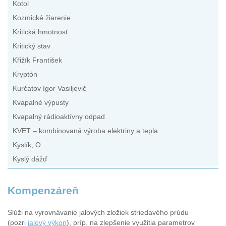
Kotol
Kozmické žiarenie
Kritická hmotnosť
Kritický stav
Křižík František
Kryptón
Kurčatov Igor Vasiljevič
Kvapalné výpusty
Kvapalný rádioaktívny odpad
KVET – kombinovaná výroba elektriny a tepla
Kyslík, O
Kyslý dážď
Kompenzáreň
Slúži na vyrovnávanie jalových zložiek striedavého prúdu
(pozri
jalový výkon
), príp. na zlepšenie využitia parametrov