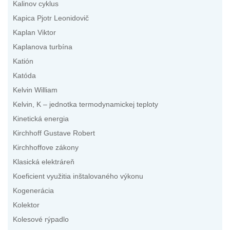
Kalinov cyklus
Kapica Pjotr Leonidovič
Kaplan Viktor
Kaplanova turbína
Katión
Katóda
Kelvin William
Kelvin, K – jednotka termodynamickej teploty
Kinetická energia
Kirchhoff Gustave Robert
Kirchhoffove zákony
Klasická elektráreň
Koeficient využitia inštalovaného výkonu
Kogenerácia
Kolektor
Kolesové rýpadlo