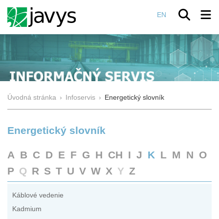
EN
Úvodná stránka
›
Infoservis
›
Energetický slovník
Energetický slovník
A
B
C
D
E
F
G
H
CH
I
J
K
L
M
N
O
P
Q
R
S
T
U
V
W
X
Y
Z
Káblové vedenie
Kadmium