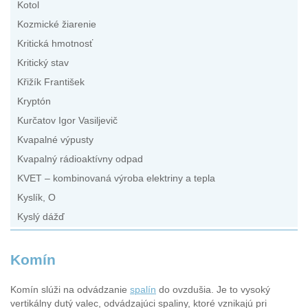
Kotol
Kozmické žiarenie
Kritická hmotnosť
Kritický stav
Křižík František
Kryptón
Kurčatov Igor Vasiljevič
Kvapalné výpusty
Kvapalný rádioaktívny odpad
KVET – kombinovaná výroba elektriny a tepla
Kyslík, O
Kyslý dážď
Komín
Komín slúži na odvádzanie
spalín
do ovzdušia. Je to vysoký
vertikálny dutý valec, odvádzajúci spaliny, ktoré vznikajú pri