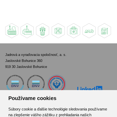
Jadrová a vyraďovacia spoločnosť, a. s.
Jaslovské Bohunice 360
919 30 Jaslovské Bohunice
Používame cookies
Súbory cookie a ďalšie technológie sledovania používame
Kontakt
na zlepšenie vášho zážitku z prehliadania našich
Pozvánka do infocentra