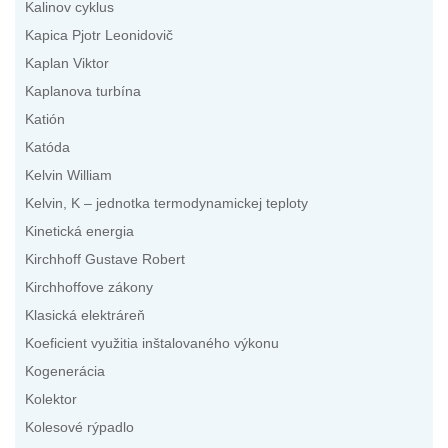
Kalinov cyklus
Kapica Pjotr Leonidovič
Kaplan Viktor
Kaplanova turbína
Katión
Katóda
Kelvin William
Kelvin, K – jednotka termodynamickej teploty
Kinetická energia
Kirchhoff Gustave Robert
Kirchhoffove zákony
Klasická elektráreň
Koeficient využitia inštalovaného výkonu
Kogenerácia
Kolektor
Kolesové rýpadlo