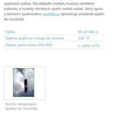
spaľovaní paliva. Na základe rozdielu hustoty okolitého
vzduchu a hustoty ohriatych spalín vzniká vztlak, ktorý spolu
s účinkom spalinového
ventilátora
spôsobuje prúdenie spalín
do ovzdušia.
Výška:
60 až 300 m
Teplota spalín pri vstupe do komína:
140 °C
3
Objem spalín bloku 200 MW:
1 milión m
/h
Komín odvádzajúcí
spaliny do ovzdušia