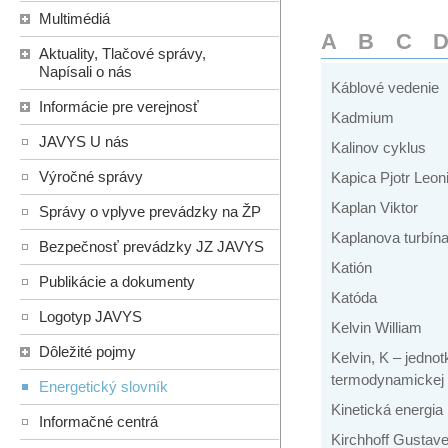
Multimédiá
A
B
C
Aktuality, Tlačové správy,
Napísali o nás
Káblové vedenie
Informácie pre verejnosť
Kadmium
JAVYS U nás
Kalinov cyklus
Výročné správy
Kapica Pjotr Leon
Kaplan Viktor
Správy o vplyve prevádzky na ŽP
Kaplanova turbín
Bezpečnosť prevádzky JZ JAVYS
Katión
Publikácie a dokumenty
Katóda
Logotyp JAVYS
Kelvin William
Dôležité pojmy
Kelvin, K – jednot
termodynamickej 
Energetický slovník
Kinetická energia
Informačné centrá
Kirchhoff Gustav