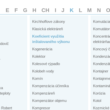
D
E
F
G
H
CH
I
J
K
L
M
N
Kirchhoffove zákony
Komutáci
Klasická elektráreň
Komutátor
Koeficient využitia
Koncentrá
inštalovaného výkonu
elektrárňa
idovič
Kogenerácia
Koncový č
Kolektor
Kondenzá
a
Kolesové rýpadlo
Kondenzát
Kolobeh vody
Kontajner
Komín
Kontajnme
Kompenzácia účinníka
Kontaminá
ka
teploty
Kompenzáreň
Korózia
Kompenzátor objemu
Kotol
e Robert
Kompresor
Kozmické 