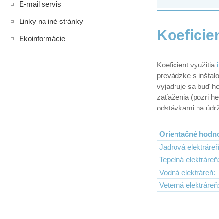
E-mail servis
Linky na iné stránky
Koeficie
Ekoinformácie
Koeficient využitia
prevádzke s inštal
vyjadruje sa buď h
zaťaženia (pozri h
odstávkami na údrž
Orientačné hodno
Jadrová elektráreň
Tepelná elektráreň
Vodná elektráreň:
Veterná elektráreň