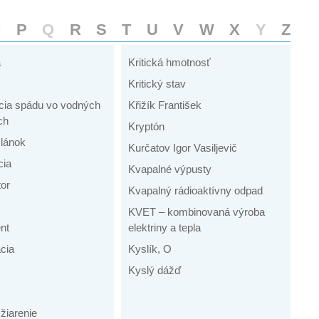
O
P
Q
R
S
T
U
V
W
X
Y
Z
a
Kritická hmotnosť
Kritický stav
cia spádu vo vodných
Křižík František
ch
Kryptón
lánok
Kurčatov Igor Vasiljevič
cia
Kvapalné výpusty
or
Kvapalný rádioaktívny odpad
KVET – kombinovaná výroba
nt
elektriny a tepla
cia
Kyslík, O
Kyslý dážď
žiarenie