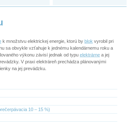
u
e
k množstvu elektrickej energie, ktorú by
blok
vyrobil pri
onu sa obvykle vzťahuje k jednému kalendárnemu roku a
talovaného výkonu závisí jednak od typu
elektrárne
a jej
j prevádzky. V praxi elektráreň prechádza plánovanými
enky na jej prevádzku.
prečerpávacia 10 – 15 %)