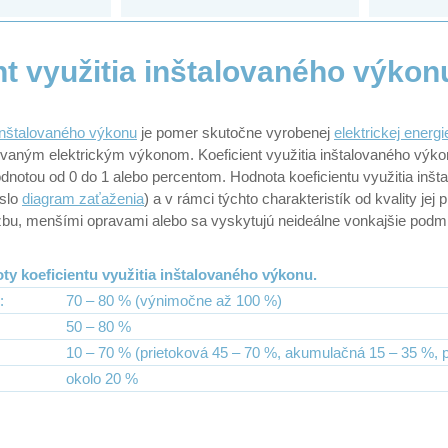
nt využitia inštalovaného výkon
inštalovaného výkonu
je pomer skutočne vyrobenej
elektrickej energi
ovaným elektrickým výkonom. Koeficient využitia inštalovaného výk
odnotou od 0 do 1 alebo percentom. Hodnota koeficientu využitia inš
eslo
diagram zaťaženia
) a v rámci týchto charakteristík od kvality je
bu, menšími opravami alebo sa vyskytujú neideálne vonkajšie podmi
ty koeficientu využitia inštalovaného výkonu.
:
70 – 80 % (výnimočne až 100 %)
:
50 – 80 %
10 – 70 % (prietoková 45 – 70 %, akumulačná 15 – 35 %, 
:
okolo 20 %