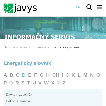
EN
Úvodná stránka
›
Infoservis
›
Energetický slovník
Energetický slovník
A
B
C
D
E
F
G
H
CH
I
J
K
L
M
N
O
P
Q
R
S
T
U
V
W
X
Y
Z
Dávka (radiačná)
Dekontaminácia