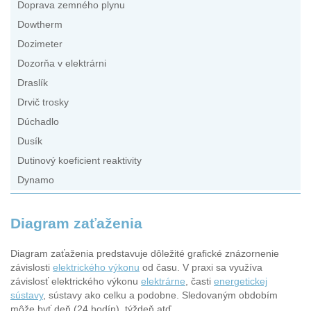
Doprava zemného plynu
Dowtherm
Dozimeter
Dozorňa v elektrárni
Draslík
Drvič trosky
Dúchadlo
Dusík
Dutinový koeficient reaktivity
Dynamo
Diagram zaťaženia
Diagram zaťaženia predstavuje dôležité grafické znázornenie
závislosti
elektrického výkonu
od času. V praxi sa využíva
závislosť elektrického výkonu
elektrárne
, časti
energetickej
sústavy
, sústavy ako celku a podobne. Sledovaným obdobím
môže byť deň (24 hodín), týždeň atď.