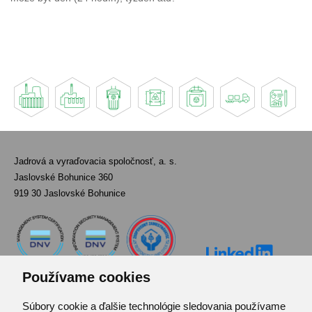
Jadrová a vyraďovacia spoločnosť, a. s.
Jaslovské Bohunice 360
919 30 Jaslovské Bohunice
Používame cookies
Súbory cookie a ďalšie technológie sledovania používame
Kontakt