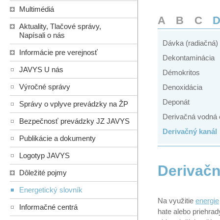
Multimédiá
A
B
C
Aktuality, Tlačové správy,
Napísali o nás
Dávka (radiačná)
Informácie pre verejnosť
Dekontaminácia
JAVYS U nás
Démokritos
Výročné správy
Denoxidácia
Deponát
Správy o vplyve prevádzky na ŽP
Derivačná vodná 
Bezpečnosť prevádzky JZ JAVYS
Derivačný kanál
Publikácie a dokumenty
Logotyp JAVYS
Derivačn
Dôležité pojmy
Energetický slovník
Na využitie
energie
Informačné centrá
hate alebo priehra