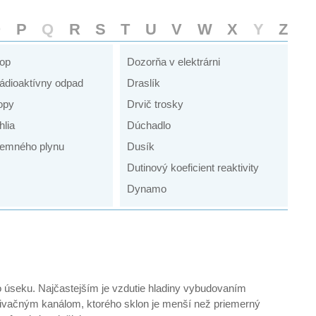
O
P
Q
R
S
T
U
V
W
X
Y
Z
kop
Dozorňa v elektrárni
ádioaktívny odpad
Draslík
opy
Drvič trosky
hlia
Dúchadlo
emného plynu
Dusík
Dutinový koeficient reaktivity
Dynamo
 úseku. Najčastejším je vzdutie hladiny vybudovaním
erivačným kanálom, ktorého sklon je menší než priemerný