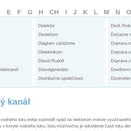
D
E
F
G
H
CH
I
J
K
L
M
N
Detektor
Diviš Pro
Deutérium
Dočasne r
Diagram zaťaženia
Doprava r
Dielektrikum
Doprava u
Diesel Rudolf
Doprava z
elektráreň
Dieselgenerátor
Dowtherm
Distribučné spoločnosti
Dozimeter
ý kanál
vodného toku treba sústrediť spád na niektorom mieste využívaného
dy v koryte vodného toku. Inou možnosťou je odvedenie časti toku d