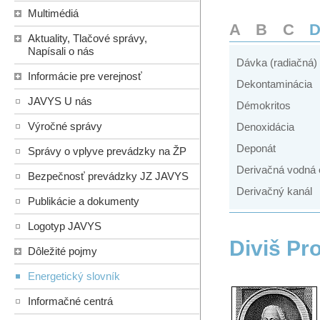
Multimédiá
A
B
C
Aktuality, Tlačové správy,
Napísali o nás
Dávka (radiačná)
Informácie pre verejnosť
Dekontaminácia
JAVYS U nás
Démokritos
Výročné správy
Denoxidácia
Deponát
Správy o vplyve prevádzky na ŽP
Derivačná vodná 
Bezpečnosť prevádzky JZ JAVYS
Derivačný kanál
Publikácie a dokumenty
Logotyp JAVYS
Diviš Pr
Dôležité pojmy
Energetický slovník
Informačné centrá