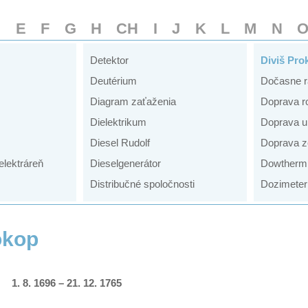
D
E
F
G
H
CH
I
J
K
L
M
N
Detektor
Diviš Pro
Deutérium
Dočasne r
Diagram zaťaženia
Doprava r
Dielektrikum
Doprava u
Diesel Rudolf
Doprava z
elektráreň
Dieselgenerátor
Dowtherm
Distribučné spoločnosti
Dozimeter
okop
1. 8. 1696 – 21. 12. 1765