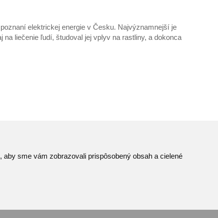
oznaní elektrickej energie v Česku. Najvýznamnejší je
 na liečenie ľudí, študoval jej vplyv na rastliny, a dokonca
to, aby sme vám zobrazovali prispôsobený obsah a cielené
Mapa stránok
© JAVYS.
RSS
Všetky práva vyhradené.
iek
Ochrana osobných údajov
Vyrobil
Simopt. s.r.o.
Centrum predvolieb cookies