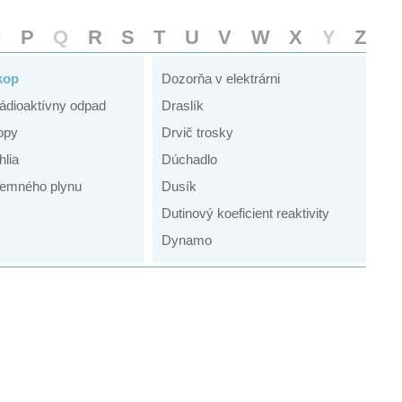
O
P
Q
R
S
T
U
V
W
X
Y
Z
kop
Dozorňa v elektrárni
ádioaktívny odpad
Draslík
opy
Drvič trosky
hlia
Dúchadlo
emného plynu
Dusík
Dutinový koeficient reaktivity
Dynamo