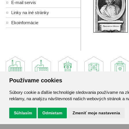
E-mail servis
Linky na iné stránky
Ekoinformácie
Používame cookies
Súbory cookie a ďalšie technológie sledovania používame na zl
Jadrová a vyraďovacia spoločnosť, a. s.
reklamy, na analýzu návštevnosti našich webových stránok a na
Jaslovské Bohunice 360
919 30 Jaslovské Bohunice
Súhlasím
Odmietam
Zmeniť moje nastavenia