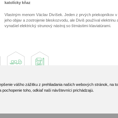
katolícky kňaz
Vlastným menom Václav Divíšek. Jeden z prvých priekopníkov v p
jeho objav a zostrojenie bleskozvodu, ale Diviš používal elektrinu aj
vynašiel elektrický strunový nástroj so štrnástimi klaviatúrami.
epšenie vášho zážitku z prehliadania našich webových stránok, na 
Kontakt
 pochopenie toho, odkiaľ naši návštevníci prichádzajú.
Pozvánka do infocentra
Zoznam použitých skrat