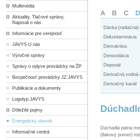
Multimédiá
A
B
C
Aktuality, Tlačové správy,
Napísali o nás
Dávka (radiačná)
Informácie pre verejnosť
Dekontaminácia
JAVYS U nás
Démokritos
Výročné správy
Denoxidácia
Deponát
Správy o vplyve prevádzky na ŽP
Derivačná vodná 
Bezpečnosť prevádzky JZ JAVYS
Derivačný kanál
Publikácie a dokumenty
Logotyp JAVYS
Dúchadl
Dôležité pojmy
Energetický slovník
Dúchadlá patria med
Informačné centrá
(tlakový pomer) ro