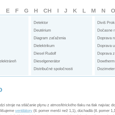
D
E
F
G
H
CH
I
J
K
L
M
N
Detektor
Diviš Pro
Deutérium
Dočasne r
Diagram zaťaženia
Doprava r
Dielektrikum
Doprava u
Diesel Rudolf
Doprava z
elektráreň
Dieselgenerátor
Dowtherm
Distribučné spoločnosti
Dozimeter
o
zi stroje na stláčanie plynu z atmosférického tlaku na tlak najviac
zlišujeme
ventilátory
(tl. pomer menší než 1,1), dúchadlá (tl. pomer 1,