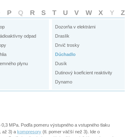
O
P
Q
R
S
T
U
V
W
X
Y
Z
kop
Dozorňa v elektrárni
ádioaktívny odpad
Draslík
opy
Drvič trosky
hlia
Dúchadlo
emného plynu
Dusík
Dutinový koeficient reaktivity
Dynamo
 do 0,3 MPa. Podľa pomeru výstupného a vstupného tlaku
1 až 3) a
kompresory
(tl. pomer väčší než 3). Ide o