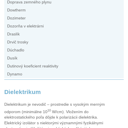
Doprava zemného plynu
Dowtherm
Dozimeter
Dozorňa v elektrárni
Draslík
Drvič trosky
Dúchadlo
Dusík
Dutinový koeficient reaktivity
Dynamo
Dielektrikum
Dielektrikum je nevodič – prostredie s vysokým merným
10
odporom (minimálne 10
W/cm). Vložením do
elektrostatického poľa dôjde k polarizácii dielektrika.
Elektrický izolátor s niektorými významnými fyzikálnymi