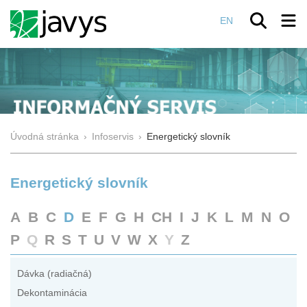
EN
Úvodná stránka
›
Infoservis
›
Energetický slovník
Energetický slovník
A
B
C
D
E
F
G
H
CH
I
J
K
L
M
N
O
P
Q
R
S
T
U
V
W
X
Y
Z
Dávka (radiačná)
Dekontaminácia