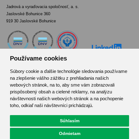
Jadrová a vyraďovacia spoločnosť, a. s.
Jaslovské Bohunice 360
919 30 Jaslovské Bohunice
Používame cookies
Súbory cookie a ďalšie technológie sledovania používame
Kontakt
na zlepšenie vášho zážitku z prehliadania našich
Pozvánka do infocentra
webových stránok, na to, aby sme vám zobrazovali
Zoznam použitých skratiek
prispôsobený obsah a cielené reklamy, na analýzu
návštevnosti našich webových stránok a na pochopenie
Mapa stránok
toho, odkiaľ naši návštevníci prichádzajú.
RSS
Ochrana osobných údajov
Centrum predvolieb cookies
Súhlasím
Odmietam
© JAVYS.