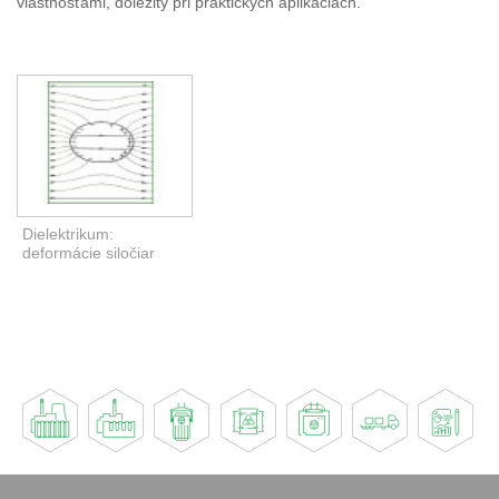
vlastnosťami, dôležitý pri praktických aplikáciách.
Dielektrikum:
deformácie siločiar