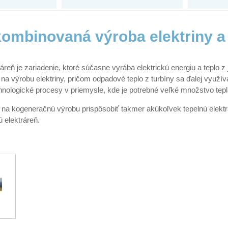
ombinovaná výroba elektriny a 
reň je zariadenie, ktoré súčasne vyrába elektrickú energiu a teplo 
 na výrobu elektriny, pričom odpadové teplo z turbíny sa ďalej využí
hnologické procesy v priemysle, kde je potrebné veľké množstvo tepl
na kogeneračnú výrobu prispôsobiť takmer akúkoľvek tepelnú elektrá
ú elektráreň.