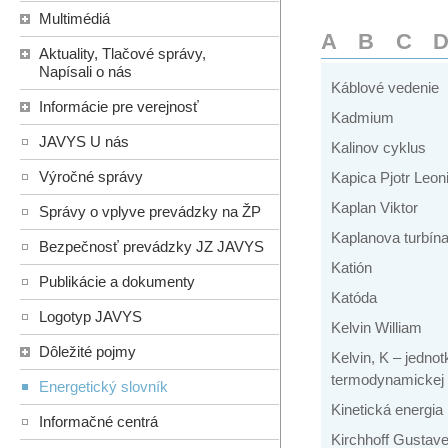
Multimédiá
A
B
C
Aktuality, Tlačové správy,
Napísali o nás
Káblové vedenie
Informácie pre verejnosť
Kadmium
JAVYS U nás
Kalinov cyklus
Výročné správy
Kapica Pjotr Leon
Kaplan Viktor
Správy o vplyve prevádzky na ŽP
Kaplanova turbín
Bezpečnosť prevádzky JZ JAVYS
Katión
Publikácie a dokumenty
Katóda
Logotyp JAVYS
Kelvin William
Dôležité pojmy
Kelvin, K – jednot
termodynamickej 
Energetický slovník
Kinetická energia
Informačné centrá
Kirchhoff Gustav