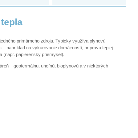
tepla
z jedného primárneho zdroja. Typicky využíva plynovú
va – napríklad na vykurovanie domácností, prípravu teplej
a (napr. papierenský priemysel).
reň – geotermálnu, uhoľnú, bioplynovú a v niektorých