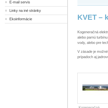
E-mail servis
Linky na iné stránky
KVET – k
Ekoinformácie
Kogeneračná elektrá
alebo parnú turbínu
vody, alebo pre tec
V zásade je možné 
prípadoch aj jadrov
Kogeneračná