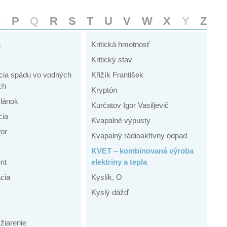
O
P
Q
R
S
T
U
V
W
X
Y
Z
a
Kritická hmotnosť
Kritický stav
cia spádu vo vodných
Křižík František
ch
Kryptón
lánok
Kurčatov Igor Vasiljevič
cia
Kvapalné výpusty
or
Kvapalný rádioaktívny odpad
KVET – kombinovaná výroba
nt
elektriny a tepla
cia
Kyslík, O
Kyslý dážď
žiarenie