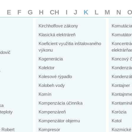
D
E
F
G
H
CH
I
J
K
L
M
N
Kirchhoffove zákony
Komutáci
Klasická elektráreň
Komutátor
Koeficient využitia inštalovaného
Koncentrá
výkonu
elektrárňa
idovič
Kogenerácia
Koncový č
Kolektor
Kondenzá
a
Kolesové rýpadlo
Kondenzát
Kolobeh vody
Kontajner
Komín
Kontajnme
Kompenzácia účinníka
Kontaminá
ka
teploty
Kompenzáreň
Korózia
Kompenzátor objemu
Kotol
e Robert
Kompresor
Kozmické 