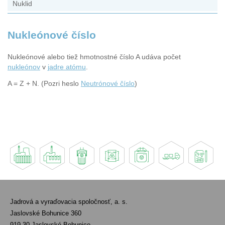
Nuklid
Nukleónové číslo
Nukleónové alebo tiež hmotnostné číslo A udáva počet
nukleónov
v
jadre atómu
.
A = Z + N. (Pozri heslo
Neutrónové číslo
)
Jadrová a vyraďovacia spoločnosť, a. s.
Jaslovské Bohunice 360
919 30 Jaslovské Bohunice