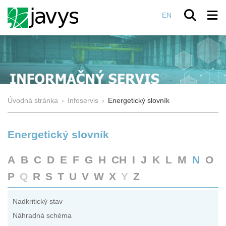
EN
Úvodná stránka
›
Infoservis
›
Energetický slovník
Energetický slovník
A
B
C
D
E
F
G
H
CH
I
J
K
L
M
N
O
P
Q
R
S
T
U
V
W
X
Y
Z
Nadkritický stav
Náhradná schéma