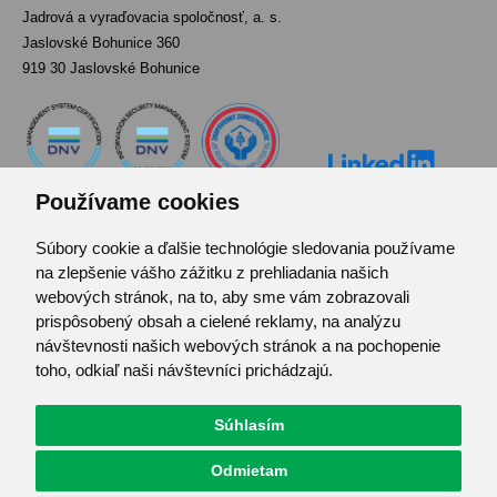
Jadrová a vyraďovacia spoločnosť, a. s.
Jaslovské Bohunice 360
919 30 Jaslovské Bohunice
Používame cookies
Súbory cookie a ďalšie technológie sledovania používame
Kontakt
na zlepšenie vášho zážitku z prehliadania našich
Pozvánka do infocentra
webových stránok, na to, aby sme vám zobrazovali
Zoznam použitých skratiek
prispôsobený obsah a cielené reklamy, na analýzu
návštevnosti našich webových stránok a na pochopenie
Mapa stránok
toho, odkiaľ naši návštevníci prichádzajú.
RSS
Ochrana osobných údajov
Súhlasím
Centrum predvolieb cookies
Odmietam
© JAVYS.