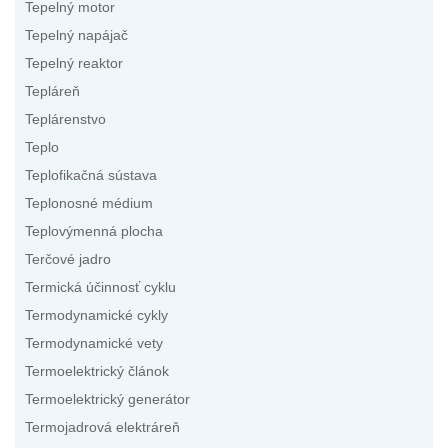
Tepelný motor
Tepelný napájač
Tepelný reaktor
Tepláreň
Teplárenstvo
Teplo
Teplofikačná sústava
Teplonosné médium
Teplovýmenná plocha
Terčové jadro
Termická účinnosť cyklu
Termodynamické cykly
Termodynamické vety
Termoelektrický článok
Termoelektrický generátor
Termojadrová elektráreň