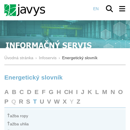
EN
Úvodná stránka
›
Infoservis
›
Energetický slovník
Energetický slovník
A
B
C
D
E
F
G
H
CH
I
J
K
L
M
N
O
P
Q
R
S
T
U
V
W
X
Y
Z
Ťažba ropy
Ťažba uhlia