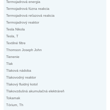
Termojadrová energia
Termojadrová fúzna reakcia
Termojadrová reťazová reakcia
Termojadrový reaktor
Tesla Nikola
Tesla, T
Textilné filtre
Thomson Joseph John
Tienenie
Tlak
Tlaková nádoba
Tlakovodný reaktor
Tlakový fluidný kotol
Tlakovzdušná akumulačná elektráreň
Tokamak
Tórium, Th