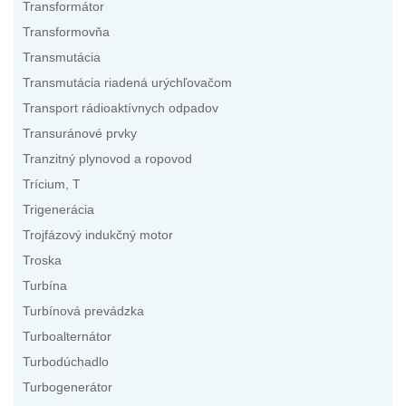
Transformátor
Transformovňa
Transmutácia
Transmutácia riadená urýchľovačom
Transport rádioaktívnych odpadov
Transuránové prvky
Tranzitný plynovod a ropovod
Trícium, T
Trigenerácia
Trojfázový indukčný motor
Troska
Turbína
Turbínová prevádzka
Turboalternátor
Turbodúchadlo
Turbogenerátor