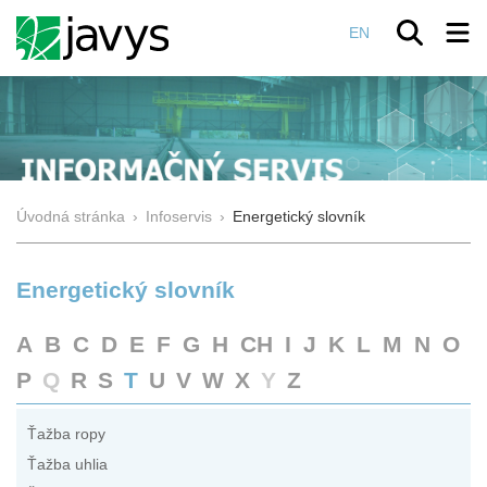
EN
Úvodná stránka
›
Infoservis
›
Energetický slovník
Energetický slovník
A
B
C
D
E
F
G
H
CH
I
J
K
L
M
N
O
P
Q
R
S
T
U
V
W
X
Y
Z
Ťažba ropy
Ťažba uhlia