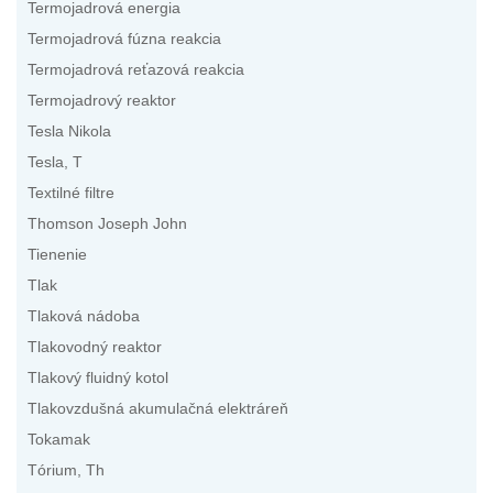
Termojadrová energia
Termojadrová fúzna reakcia
Termojadrová reťazová reakcia
Termojadrový reaktor
Tesla Nikola
Tesla, T
Textilné filtre
Thomson Joseph John
Tienenie
Tlak
Tlaková nádoba
Tlakovodný reaktor
Tlakový fluidný kotol
Tlakovzdušná akumulačná elektráreň
Tokamak
Tórium, Th