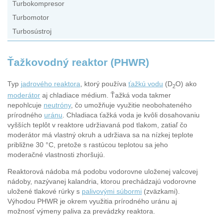
Turbokompresor
Turbomotor
Turbosústroj
Ťažkovodný reaktor (PHWR)
Typ
jadrového reaktora
, ktorý používa
ťažkú vodu
(D
O) ako
2
moderátor
aj chladiace médium. Ťažká voda takmer
nepohlcuje
neutróny
, čo umožňuje využitie neobohateného
prírodného
uránu
. Chladiaca ťažká voda je kvôli dosahovaniu
vyšších teplôt v reaktore udržiavaná pod tlakom, zatiaľ čo
moderátor má vlastný okruh a udržiava sa na nízkej teplote
približne 30 °C, pretože s rastúcou teplotou sa jeho
moderačné vlastnosti zhoršujú.
Reaktorová nádoba má podobu vodorovne uloženej valcovej
nádoby, nazývanej kalandria, ktorou prechádzajú vodorovne
uložené tlakové rúrky s
palivovými súbormi
(zväzkami).
Výhodou PHWR je okrem využitia prírodného uránu aj
možnosť výmeny paliva za prevádzky reaktora.