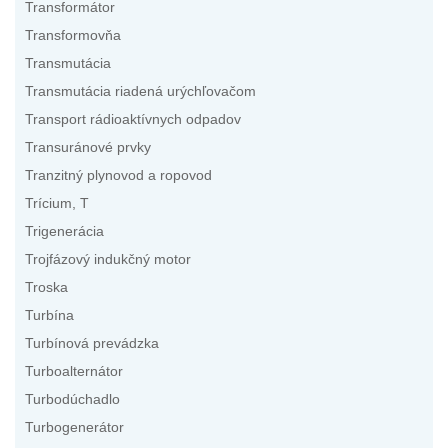
Transformátor
Transformovňa
Transmutácia
Transmutácia riadená urýchľovačom
Transport rádioaktívnych odpadov
Transuránové prvky
Tranzitný plynovod a ropovod
Trícium, T
Trigenerácia
Trojfázový indukčný motor
Troska
Turbína
Turbínová prevádzka
Turboalternátor
Turbodúchadlo
Turbogenerátor