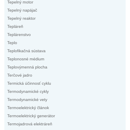
Tepelný motor
Tepelný napájač
Tepelný reaktor
Tepláreň
Teplárenstvo
Teplo
Teplofikačná sústava
Teplonosné médium
Teplovýmenná plocha
Terčové jadro
Termická účinnosť cyklu
Termodynamické cykly
Termodynamické vety
Termoelektrický článok
Termoelektrický generátor
Termojadrová elektráreň