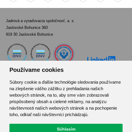
Jadrová a vyraďovacia spoločnosť, a. s.
Jaslovské Bohunice 360
919 30 Jaslovské Bohunice
Používame cookies
Súbory cookie a ďalšie technológie sledovania používame
Kontakt
na zlepšenie vášho zážitku z prehliadania našich
Pozvánka do infocentra
webových stránok, na to, aby sme vám zobrazovali
Zoznam použitých skratiek
prispôsobený obsah a cielené reklamy, na analýzu
návštevnosti našich webových stránok a na pochopenie
Mapa stránok
toho, odkiaľ naši návštevníci prichádzajú.
RSS
Ochrana osobných údajov
Súhlasím
Centrum predvolieb cookies