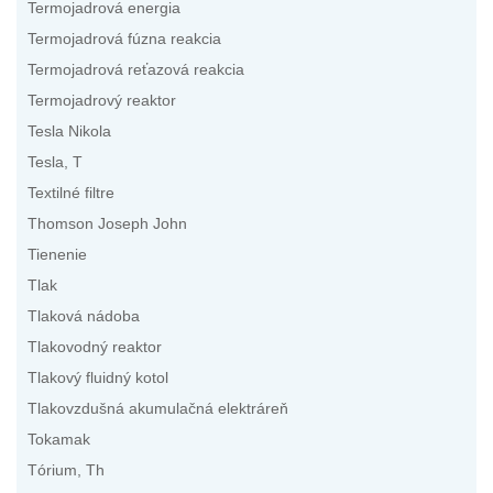
Termojadrová energia
Termojadrová fúzna reakcia
Termojadrová reťazová reakcia
Termojadrový reaktor
Tesla Nikola
Tesla, T
Textilné filtre
Thomson Joseph John
Tienenie
Tlak
Tlaková nádoba
Tlakovodný reaktor
Tlakový fluidný kotol
Tlakovzdušná akumulačná elektráreň
Tokamak
Tórium, Th