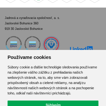
Jadrová a vyraďovacia spoločnosť, a. s.
Jaslovské Bohunice 360
919 30 Jaslovské Bohunice
Používame cookies
Súbory cookie a ďalšie technológie sledovania používame
Kontakt
na zlepšenie vášho zážitku z prehliadania našich
Pozvánka do infocentra
webových stránok, na to, aby sme vám zobrazovali
Zoznam použitých skratiek
prispôsobený obsah a cielené reklamy, na analýzu
návštevnosti našich webových stránok a na pochopenie
Mapa stránok
toho, odkiaľ naši návštevníci prichádzajú.
RSS
Ochrana osobných údajov
Súhlasím
Centrum predvolieb cookies