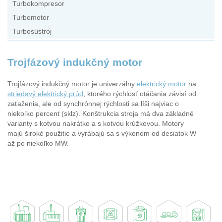
Turbokompresor
Turbomotor
Turbosústroj
Trojfázový indukčný motor
Trojfázový indukčný motor je univerzálny
elektrický motor
na
striedavý elektrický prúd
, ktorého rýchlosť otáčania závisí od
zaťaženia, ale od synchrónnej rýchlosti sa líši najviac o
niekoľko percent (sklz). Konštrukcia stroja má dva základné
varianty s kotvou nakrátko a s kotvou krúžkovou. Motory
majú široké použitie a vyrábajú sa s výkonom od desiatok W
až po niekoľko MW.