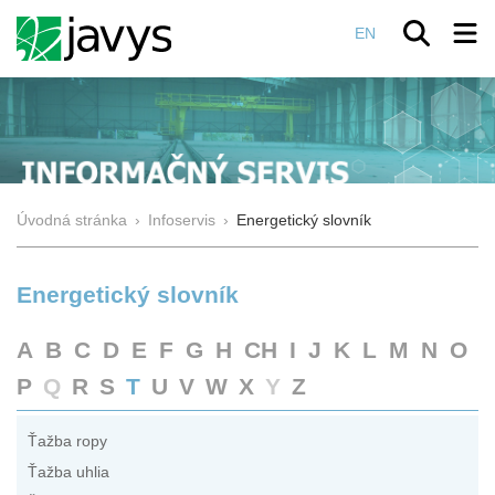
EN
Úvodná stránka
›
Infoservis
›
Energetický slovník
Energetický slovník
A
B
C
D
E
F
G
H
CH
I
J
K
L
M
N
O
P
Q
R
S
T
U
V
W
X
Y
Z
Ťažba ropy
Ťažba uhlia