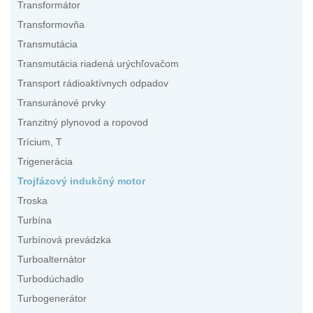
Transformátor
Transformovňa
Transmutácia
Transmutácia riadená urýchľovačom
Transport rádioaktívnych odpadov
Transuránové prvky
Tranzitný plynovod a ropovod
Trícium, T
Trigenerácia
Trojfázový indukčný motor
Troska
Turbína
Turbínová prevádzka
Turboalternátor
Turbodúchadlo
Turbogenerátor