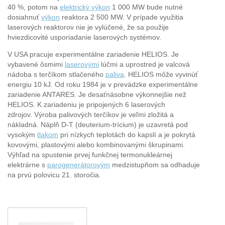
40 %, potom na
elektrický výkon
1 000 MW bude nutné
dosiahnuť
výkon
reaktora 2 500 MW. V prípade využitia
laserových reaktorov nie je vylúčené, že sa použije
hviezdicovité usporiadanie laserových systémov.
V USA pracuje experimentálne zariadenie HELIOS. Je
vybavené ôsmimi
laserovými
lúčmi a uprostred je valcová
nádoba s terčíkom stlačeného
paliva
. HELIOS môže vyvinúť
energiu 10 kJ. Od roku 1984 je v prevádzke experimentálne
zariadenie ANTARES. Je desaťnásobne výkonnejšie než
HELIOS. K zariadeniu je pripojených 6 laserových
zdrojov. Výroba palivových terčíkov je veľmi zložitá a
nákladná. Náplň D-T (deuterium-trícium) je uzavretá pod
vysokým
tlakom
pri nízkych teplotách do kapslí a je pokrytá
kovovými, plastovými alebo kombinovanými škrupinami.
Výhľad na spustenie prvej funkčnej termonukleárnej
elektrárne s
parogenerátorovým
medzistupňom sa odhaduje
na prvú polovicu 21. storočia.