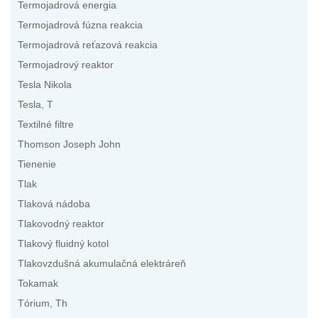
Termojadrová energia
Termojadrová fúzna reakcia
Termojadrová reťazová reakcia
Termojadrový reaktor
Tesla Nikola
Tesla, T
Textilné filtre
Thomson Joseph John
Tienenie
Tlak
Tlaková nádoba
Tlakovodný reaktor
Tlakový fluidný kotol
Tlakovzdušná akumulačná elektráreň
Tokamak
Tórium, Th