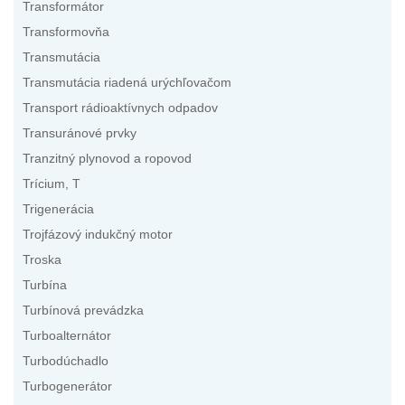
Transformátor
Transformovňa
Transmutácia
Transmutácia riadená urýchľovačom
Transport rádioaktívnych odpadov
Transuránové prvky
Tranzitný plynovod a ropovod
Trícium, T
Trigenerácia
Trojfázový indukčný motor
Troska
Turbína
Turbínová prevádzka
Turboalternátor
Turbodúchadlo
Turbogenerátor