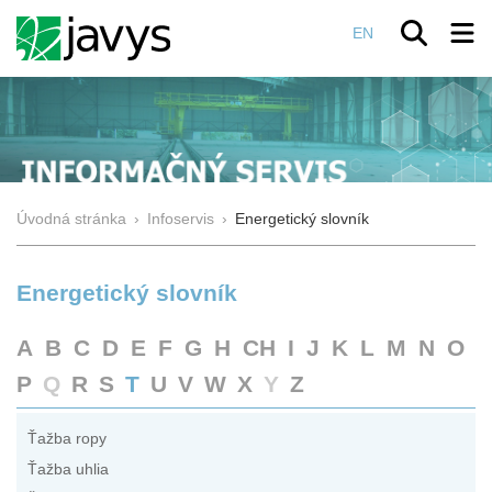
EN
Úvodná stránka
›
Infoservis
›
Energetický slovník
Energetický slovník
A
B
C
D
E
F
G
H
CH
I
J
K
L
M
N
O
P
Q
R
S
T
U
V
W
X
Y
Z
Ťažba ropy
Ťažba uhlia