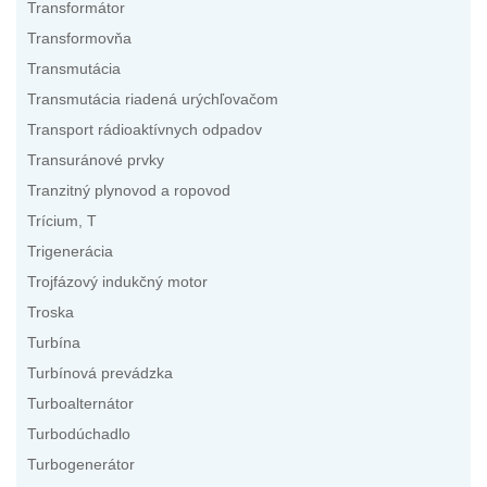
Transformátor
Transformovňa
Transmutácia
Transmutácia riadená urýchľovačom
Transport rádioaktívnych odpadov
Transuránové prvky
Tranzitný plynovod a ropovod
Trícium, T
Trigenerácia
Trojfázový indukčný motor
Troska
Turbína
Turbínová prevádzka
Turboalternátor
Turbodúchadlo
Turbogenerátor