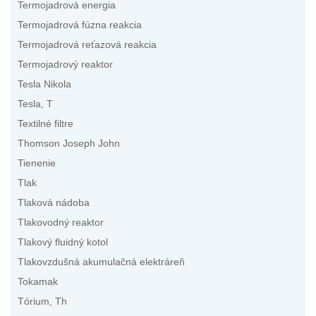
Termojadrová energia
Termojadrová fúzna reakcia
Termojadrová reťazová reakcia
Termojadrový reaktor
Tesla Nikola
Tesla, T
Textilné filtre
Thomson Joseph John
Tienenie
Tlak
Tlaková nádoba
Tlakovodný reaktor
Tlakový fluidný kotol
Tlakovzdušná akumulačná elektráreň
Tokamak
Tórium, Th