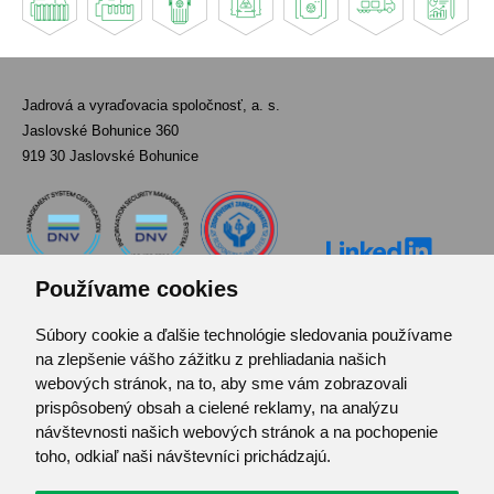
Jadrová a vyraďovacia spoločnosť, a. s.
Jaslovské Bohunice 360
919 30 Jaslovské Bohunice
Používame cookies
Súbory cookie a ďalšie technológie sledovania používame
Kontakt
na zlepšenie vášho zážitku z prehliadania našich
Pozvánka do infocentra
webových stránok, na to, aby sme vám zobrazovali
Zoznam použitých skratiek
prispôsobený obsah a cielené reklamy, na analýzu
návštevnosti našich webových stránok a na pochopenie
Mapa stránok
toho, odkiaľ naši návštevníci prichádzajú.
RSS
Ochrana osobných údajov