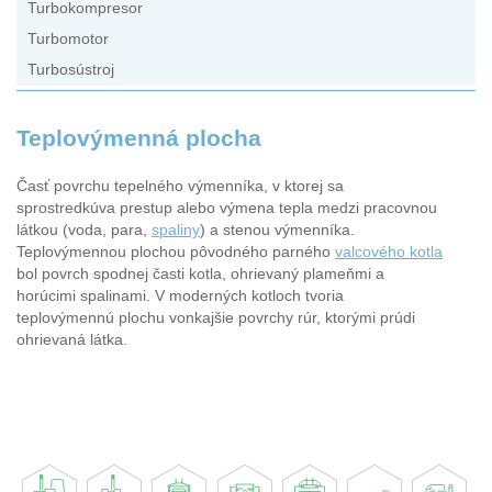
Turbokompresor
Turbomotor
Turbosústroj
Teplovýmenná plocha
Časť povrchu tepelného výmenníka, v ktorej sa
sprostredkúva prestup alebo výmena tepla medzi pracovnou
látkou (voda, para,
spaliny
) a stenou výmenníka.
Teplovýmennou plochou pôvodného parného
valcového kotla
bol povrch spodnej časti kotla, ohrievaný plameňmi a
horúcimi spalinami. V moderných kotloch tvoria
teplovýmennú plochu vonkajšie povrchy rúr, ktorými prúdi
ohrievaná látka.