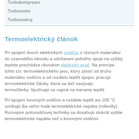
Turbokompresor
Turbomotor
Turbosústroj
Termoelektrický článok
Pri spojení dvoch elektrických
vodičov
z rôznych materiálov
do uzavretého obvodu a udržiavaní jedného spoja na vyššej
teplote prechádza obvodom
elektrický prúd
. Na princípe
tohto tzv. termoelektrického javu, ktorý závisí od druhu
materiálov vodičov a od rozdielu teplôt spojov, pracujú
termoelektrické články, ktoré sa tiež nazývajú
termočlánky. Využívajú sa najmä na meranie teplôt.
Pri spojení kovových vodičov a rozdiele teplôt asi 100 °C
vznikajú iba veľmi malé termoelektrické napätia (milivolty).
Rozvojom polovodičovej techniky sa dosahujú stokrát vyššie
termoelektrické napätia než s kovovými vodičmi.