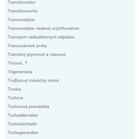
Transformátor
Transformovňa
Transmutácia
Transmutácia riadená urýchľovačom
Transport rádioaktívnych odpadov
Transuránové prvky
Tranzitný plynovod a ropovod
Trícium, T
Trigenerácia
Trojfázový indukčný motor
Troska
Turbína
Turbínová prevádzka
Turboalternátor
Turbodúchadlo
Turbogenerátor