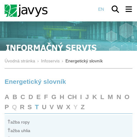
EN
Úvodná stránka
›
Infoservis
›
Energetický slovník
Energetický slovník
A
B
C
D
E
F
G
H
CH
I
J
K
L
M
N
O
P
Q
R
S
T
U
V
W
X
Y
Z
Ťažba ropy
Ťažba uhlia