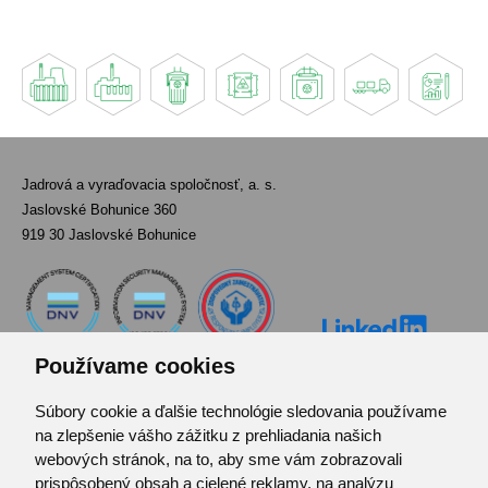
Jadrová a vyraďovacia spoločnosť, a. s.
Jaslovské Bohunice 360
919 30 Jaslovské Bohunice
Používame cookies
Súbory cookie a ďalšie technológie sledovania používame
Kontakt
na zlepšenie vášho zážitku z prehliadania našich
Pozvánka do infocentra
webových stránok, na to, aby sme vám zobrazovali
Zoznam použitých skratiek
prispôsobený obsah a cielené reklamy, na analýzu