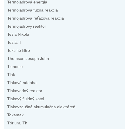
Termojadrová energia
Termojadrová fúzna reakcia
Termojadrová reťazová reakcia
Termojadrový reaktor
Tesla Nikola
Tesla, T
Textilné filtre
Thomson Joseph John
Tienenie
Tlak
Tlaková nádoba
Tlakovodný reaktor
Tlakový fluidný kotol
Tlakovzdušná akumulačná elektráreň
Tokamak
Tórium, Th