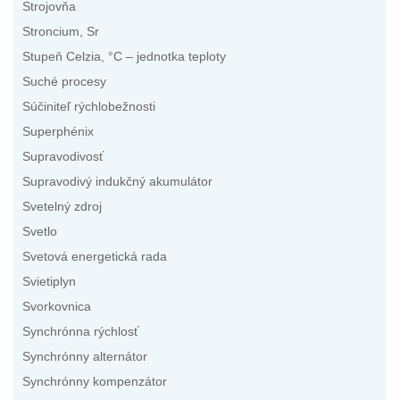
Strojovňa
Stroncium, Sr
Stupeň Celzia, °C – jednotka teploty
Suché procesy
Súčiniteľ rýchlobežnosti
Superphénix
Supravodivosť
Supravodivý indukčný akumulátor
Svetelný zdroj
Svetlo
Svetová energetická rada
Svietiplyn
Svorkovnica
Synchrónna rýchlosť
Synchrónny alternátor
Synchrónny kompenzátor