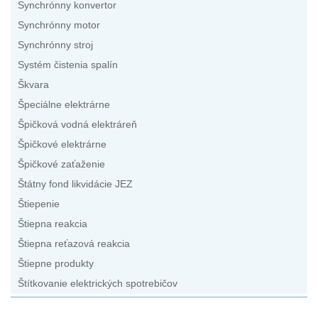
Synchrónny konvertor
Synchrónny motor
Synchrónny stroj
Systém čistenia spalín
Škvara
Špeciálne elektrárne
Špičková vodná elektráreň
Špičkové elektrárne
Špičkové zaťaženie
Štátny fond likvidácie JEZ
Štiepenie
Štiepna reakcia
Štiepna reťazová reakcia
Štiepne produkty
Štítkovanie elektrických spotrebičov