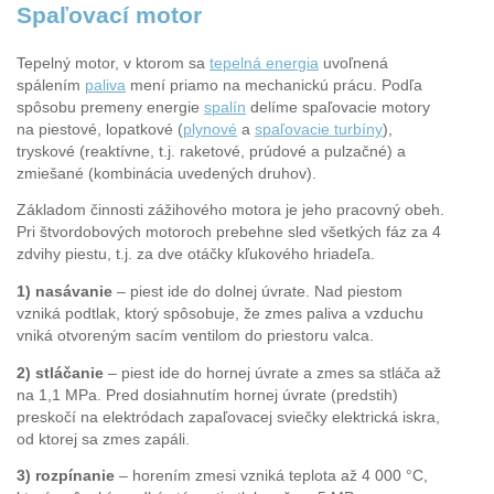
Spaľovací motor
Tepelný motor, v ktorom sa
tepelná energia
uvoľnená
spálením
paliva
mení priamo na mechanickú prácu. Podľa
spôsobu premeny energie
spalín
delíme spaľovacie motory
na piestové, lopatkové (
plynové
a
spaľovacie turbíny
),
tryskové (reaktívne, t.j. raketové, prúdové a pulzačné) a
zmiešané (kombinácia uvedených druhov).
Základom činnosti zážihového motora je jeho pracovný obeh.
Pri štvordobových motoroch prebehne sled všetkých fáz za 4
zdvihy piestu, t.j. za dve otáčky kľukového hriadeľa.
1) nasávanie
– piest ide do dolnej úvrate. Nad piestom
vzniká podtlak, ktorý spôsobuje, že zmes paliva a vzduchu
vniká otvoreným sacím ventilom do priestoru valca.
2) stláčanie
– piest ide do hornej úvrate a zmes sa stláča až
na 1,1 MPa. Pred dosiahnutím hornej úvrate (predstih)
preskočí na elektródach zapaľovacej sviečky elektrická iskra,
od ktorej sa zmes zapáli.
3) rozpínanie
– horením zmesi vzniká teplota až 4 000 °C,