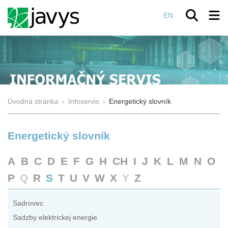
EN
Úvodná stránka
›
Infoservis
›
Energetický slovník
Energetický slovník
A
B
C
D
E
F
G
H
CH
I
J
K
L
M
N
O
P
Q
R
S
T
U
V
W
X
Y
Z
Sadrovec
Sadzby elektrickej energie